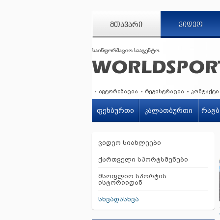
ᲛᲗᲐᲕᲐᲠᲘ
ᲕᲘᲓᲔᲝ
ავტორიზაცია
რეგისტრაცია
კონტაქტი
ფეხბურთი
კალათბურთი
რაგბ
ვიდეო სიახლეები
ქართველი სპორტსმენები
მსოფლიო სპორტის
ისტორიიდან
სხვადასხვა