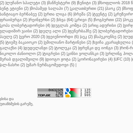
(2)
|
ლუჩანო სპალეტი (3)
|
მანჩესტერი (9)
|
ზენიტი (3)
|
მსოფლიოს 2018 წ
სენტ ეტიენი (2)
|
მოჰამედ სალაჰი (7)
|
კალათბურთი (21)
|
პაოკ (2)
|
მსოფ
სანტიაგო ბერნაბეუ (2)
|
ერთა ლიგა (6)
|
ბრეშა (2)
|
ტვენტე (2)
|
კრუზეირო
ფრაიბურგი (2)
|
რეინჯერსი (2)
|
სხვა (64)
|
კრივი (5)
|
ჩოგბურთი (22)
|
ჰოკე
|
კოპა ლიბერტადორესი (4)
|
დუგლას კოშტა (2)
|
არიც ადურისი (2)
|
ვირჯ
ვლადიმირ ვაისი (2)
|
დელე ალი (2)
|
ფენერბაჰჩე (2)
|
ლიბერტადორესის 
პაულუ (2)
|
ევრო 2020 (3)
|
ფეიენოორდი (6)
|
აეკ (2)
|
შაპეკოენსე (2)
|
ლუდ
(5)
|
ტიემუ ბაკაიოკო (2)
|
ემილიანო მარტინესი (2)
|
ხვიჩა კვარაცხელია (
გალაქსი (4)
|
დუდელანჟი (2)
|
ტოლუკა (2)
|
ფრენკი დე იონგი (3)
|
რონ-რ
ნიკოლო ძანიოლო (2)
|
ტიგრესი (2)
|
კინსი ვოლანსკი (3)
|
ერლინგ ჰოლა
მერაბ დვალიშვილი (9)
|
დიოგო ჟოტა (2)
|
კორონავირუსი (4)
|
UFC (10)
|
|
ალ-ნასრი (2)
|
უმარ ნურმაგომედოვი (5)
|
ბისა და
ეთანხმების გარეშე,