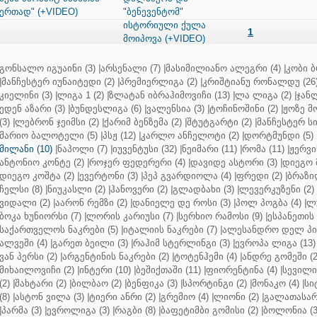
ერთად" (+VIDEO)
"ბენევენტომ"
ისტორიული ქულა
1
მოიპოვა (+VIDEO)
გონსალო იგუაინი (3)
|
არსენალი (7)
|
მასიმილიანო ალეგრი (4)
|
კობი ბ
|
მანჩესტერ იუნაიტედი (2)
|
პრემიერლიგა (2)
|
კრიშტიანუ რონალდუ (26
კიელინი (3)
|
ლიგა 1 (2)
|
ზლატან იბრაჰიმოვიჩი (13)
|
ლა ლიგა (2)
|
ჯანლ
ედენ აზარი (3)
|
ბუნდესლიგა (6)
|
ვალენსია (3)
|
ტოჩინოშინი (2)
|
ჟოზე მ
(3)
|
ლებრონ ჯეიმსი (2)
|
ქარიმ ბენზემა (2)
|
შტუტგარტი (2)
|
მანჩესტერ სი
მარიო ბალოტელი (5)
|
პსჟ (12)
|
კარლო ანჩელოტი (2)
|
დორტმუნდი (5)
მილანი (10)
|
ნაპოლი (7)
|
იუვენტუსი (32)
|
ნეიმარი (11)
|
რომა (11)
|
ჟერვი
ანტონიო კონტე (2)
|
როჯერ ფედერერი (4)
|
დავიდე ასტორი (3)
|
დიეგო 
დიეგო კოშტა (2)
|
ევერტონი (3)
|
პეპ გვარდიოლა (4)
|
ფრედი (2)
|
ბრაზი
ჩელსი (8)
|
ნიუკასლი (2)
|
ჰანოვერი (2)
|
გლადბახი (3)
|
ლევერკუზენი (2)
ვიდალი (2)
|
აარონ რემზი (2)
|
დანიელე დე როსი (3)
|
პოლ პოგბა (4)
|
ლუ
ბოკა ხუნიორსი (7)
|
ლორის კარიუსი (7)
|
სერხიო რამოსი (9)
|
ესპანეთის 
საქართველოს ნაკრები (5)
|
იტალიის ნაკრები (7)
|
ალესანდრო დელ პიე
ალვეში (4)
|
გარეთ ბეილი (3)
|
რაჰიმ სტერლინგი (3)
|
ევროპა ლიგა (13)
ვან პერსი (2)
|
არგენტინის ნაკრები (2)
|
ტოტენჰემი (4)
|
ანდრე გომეში (2
მიხაილოვიჩი (2)
|
ინტერი (10)
|
ბეშიქთაში (11)
|
ფიორენტინა (4)
|
სევილია
(2)
|
შახტარი (2)
|
ბილბაო (2)
|
ბენფიკა (3)
|
სპორტინგი (2)
|
მონაკო (4)
|
სი
(8)
|
ასტონ ვილა (3)
|
ტიერი ანრი (2)
|
გრემიო (4)
|
ლიონი (2)
|
გალათასარა
|
პარმა (3)
|
ევროლიგა (3)
|
რაგბი (8)
|
ბაფეტიმბი გომისი (2)
|
ბოლონია (3