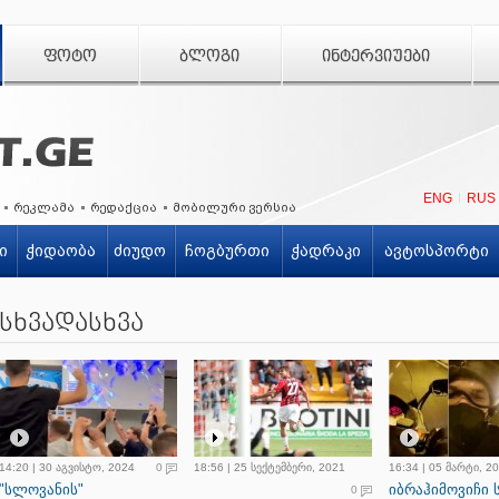
ᲤᲝᲢᲝ
ᲑᲚᲝᲒᲘ
ᲘᲜᲢᲔᲠᲕᲘᲣᲔᲑᲘ
ENG
RUS
რეკლამა
რედაქცია
მობილური ვერსია
ი
ჭიდაობა
ძიუდო
ჩოგბურთი
ჭადრაკი
ავტოსპორტი
სხვადასხვა
14:20 | 30 აგვისტო, 2024
0
18:56 | 25 სექტემბერი, 2021
16:34 | 05 მარტი, 2
"სლოვანის"
იბრაჰიმოვიჩი 
0