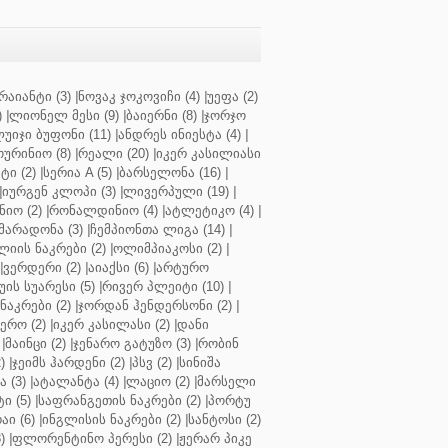
რაიანტი (3)
|
ნოვაკ ჯოკოვიჩი (4)
|
უეფა (2)
)
|
ლიონელ მესი (9)
|
ბაიერნი (8)
|
ჯორჯო
უიჯი ბუფონი (11)
|
ანდრეს ინიესტა (4)
|
ოურინიო (8)
|
რეალი (20)
|
იკერ კასილიასი
ტი (2)
|
სერია A (5)
|
ბარსელონა (16)
|
|
იურგენ კლოპი (3)
|
ლივერპული (19)
|
ნიო (2)
|
რონალდინიო (4)
|
ატლეტიკო (4)
|
მარადონა (3)
|
ჩემპიონთა ლიგა (14)
|
ლიის ნაკრები (2)
|
ოლიმპიაკოსი (2)
|
|
ვერდერი (2)
|
აიაქსი (6)
|
არტურო
ის სუარესი (5)
|
რივერ პლეიტი (10)
|
ნაკრები (2)
|
ჯორდან ჰენდერსონი (2)
|
რო (2)
|
იკერ კასილასი (2)
|
დანი
|
მაინცი (2)
|
ჯენარო გატუზო (3)
|
რობინ
)
|
ჯეიმს ჰარდენი (2)
|
პსვ (2)
|
სინიშა
 (3)
|
ატალანტა (4)
|
ლაციო (2)
|
მარსელი
ტი (5)
|
საფრანგეთის ნაკრები (2)
|
პორტუ
ი (6)
|
ინგლისის ნაკრები (2)
|
სანტოსი (2)
)
|
ფლორენტინო პერესი (2)
|
ჟერარ პიკე