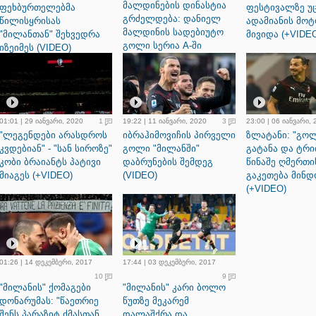
მალდინების დინასტია
ფეხბურთელებმა
ფესტივალზე უ
გრძელდება: დანიელ
წილისყრისას
ადამიანის მო
მალდინის სადებიუტო
"მილანთან" შეხვედრა
მივიდა (+VIDE
გოლი სერია A-ში
იზეიმეს (VIDEO)
(+VIDEO)
01:01 | 29 იანვარი, 2020
1
19:22 | 11 იანვარი, 2020
3
23:00 | 06 იანვარი,
"ლეგენდები არასდროს
იბრაჰიმოვიჩის პირველი
ზლატანი: "გო
კვდებიან" - "სან სიროზე"
გოლი "მილანში"
გატანა და ტრი
კობი ბრაიანტს პატივი
დაბრუნების შემდეგ
წინაშე ღმერთი
მიაგეს (+VIDEO)
(VIDEO)
გაკეთება მინდ
(+VIDEO)
01:26 | 14 დეკემბერი, 2017
17:44 | 03 დეკემბერი, 2017
10
9
"მილანის" ქომაგები
"მილანის" კარი ბოლო
დონარუმას: "წაეთრიე
წუთზე მეკარემ
შენს პარაზიტ ძმასთან
დალაშქრა და