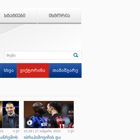
ᲡᲢᲐᲢᲘᲔᲑᲘ
ᲘᲡᲢᲝᲠᲘᲐ
სხვა
ვიქტორინა
თამაშგარე
021
0
10:28 | 27 იანვარი, 2021
0
სანრემოს
იბრაჰიმოვიჩის და