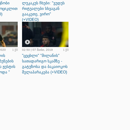
ცნობი
ლუკაკუს ჩხუბი: "ვუდუს
ტოციკლით
რიტუალები სხვაგან
O)
გააკეთე, ვირო"
(+VIDEO)
 2020
1
02:50 | 07 მაისი, 2019
1
ლის
"ცეცხლი" "მილანის"
ბუნების
სათადარიგო სკამზე -
ს ჟესტის
გატუზოსა და ბაკაიოკოს
ოდა "
შელაპარაკება (+VIDEO)