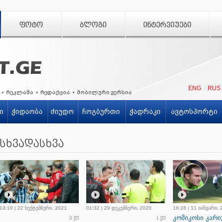
ᲤᲝᲢᲝ
ᲑᲚᲝᲒᲘ
ᲘᲜᲢᲔᲠᲕᲘᲣᲔᲑᲘ
ENG
RUS
რეკლამა
რედაქცია
მობილური ვერსია
ი
ჭიდაობა
ძიუდო
ჩოგბურთი
ჭადრაკი
ავტოსპორტი
სხვადასხვა
13:10 | 22 სექტემბერი, 2021
01:32 | 29 დეკემბერი, 2020
16:28 | 11 იანვარი,
კომიკოსი კარი
0
1