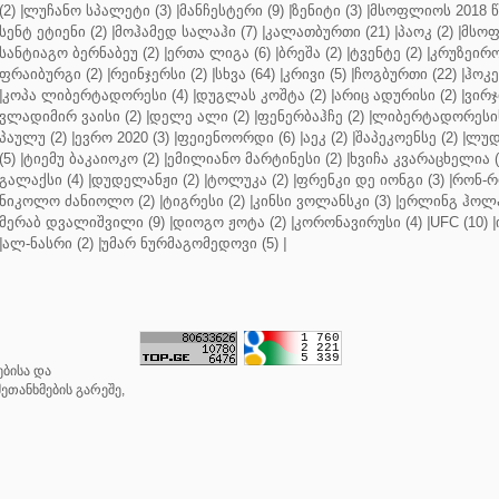
(2)
|
ლუჩანო სპალეტი (3)
|
მანჩესტერი (9)
|
ზენიტი (3)
|
მსოფლიოს 2018 წ
სენტ ეტიენი (2)
|
მოჰამედ სალაჰი (7)
|
კალათბურთი (21)
|
პაოკ (2)
|
მსოფ
სანტიაგო ბერნაბეუ (2)
|
ერთა ლიგა (6)
|
ბრეშა (2)
|
ტვენტე (2)
|
კრუზეირო
ფრაიბურგი (2)
|
რეინჯერსი (2)
|
სხვა (64)
|
კრივი (5)
|
ჩოგბურთი (22)
|
ჰოკე
|
კოპა ლიბერტადორესი (4)
|
დუგლას კოშტა (2)
|
არიც ადურისი (2)
|
ვირჯ
ვლადიმირ ვაისი (2)
|
დელე ალი (2)
|
ფენერბაჰჩე (2)
|
ლიბერტადორესის 
პაულუ (2)
|
ევრო 2020 (3)
|
ფეიენოორდი (6)
|
აეკ (2)
|
შაპეკოენსე (2)
|
ლუდ
(5)
|
ტიემუ ბაკაიოკო (2)
|
ემილიანო მარტინესი (2)
|
ხვიჩა კვარაცხელია (
გალაქსი (4)
|
დუდელანჟი (2)
|
ტოლუკა (2)
|
ფრენკი დე იონგი (3)
|
რონ-რ
ნიკოლო ძანიოლო (2)
|
ტიგრესი (2)
|
კინსი ვოლანსკი (3)
|
ერლინგ ჰოლა
მერაბ დვალიშვილი (9)
|
დიოგო ჟოტა (2)
|
კორონავირუსი (4)
|
UFC (10)
|
|
ალ-ნასრი (2)
|
უმარ ნურმაგომედოვი (5)
|
ბისა და
ეთანხმების გარეშე,