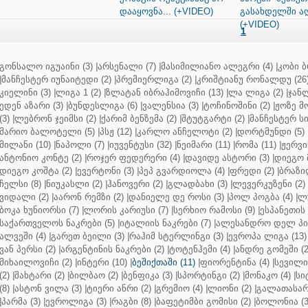
დააყოვნა... (+VIDEO)
გასახდელში ა
(+VIDEO)
1
გონსალო იგუაინი (3)
|
არსენალი (7)
|
მასიმილიანო ალეგრი (4)
|
კობი ბ
|
მანჩესტერ იუნაიტედი (2)
|
პრემიერლიგა (2)
|
კრიშტიანუ რონალდუ (26
კიელინი (3)
|
ლიგა 1 (2)
|
ზლატან იბრაჰიმოვიჩი (13)
|
ლა ლიგა (2)
|
ჯანლ
ედენ აზარი (3)
|
ბუნდესლიგა (6)
|
ვალენსია (3)
|
ტოჩინოშინი (2)
|
ჟოზე მ
(3)
|
ლებრონ ჯეიმსი (2)
|
ქარიმ ბენზემა (2)
|
შტუტგარტი (2)
|
მანჩესტერ სი
მარიო ბალოტელი (5)
|
პსჟ (12)
|
კარლო ანჩელოტი (2)
|
დორტმუნდი (5)
მილანი (10)
|
ნაპოლი (7)
|
იუვენტუსი (32)
|
ნეიმარი (11)
|
რომა (11)
|
ჟერვი
ანტონიო კონტე (2)
|
როჯერ ფედერერი (4)
|
დავიდე ასტორი (3)
|
დიეგო 
დიეგო კოშტა (2)
|
ევერტონი (3)
|
პეპ გვარდიოლა (4)
|
ფრედი (2)
|
ბრაზი
ჩელსი (8)
|
ნიუკასლი (2)
|
ჰანოვერი (2)
|
გლადბახი (3)
|
ლევერკუზენი (2)
ვიდალი (2)
|
აარონ რემზი (2)
|
დანიელე დე როსი (3)
|
პოლ პოგბა (4)
|
ლუ
ბოკა ხუნიორსი (7)
|
ლორის კარიუსი (7)
|
სერხიო რამოსი (9)
|
ესპანეთის 
საქართველოს ნაკრები (5)
|
იტალიის ნაკრები (7)
|
ალესანდრო დელ პიე
ალვეში (4)
|
გარეთ ბეილი (3)
|
რაჰიმ სტერლინგი (3)
|
ევროპა ლიგა (13)
ვან პერსი (2)
|
არგენტინის ნაკრები (2)
|
ტოტენჰემი (4)
|
ანდრე გომეში (2
მიხაილოვიჩი (2)
|
ინტერი (10)
|
ბეშიქთაში (11)
|
ფიორენტინა (4)
|
სევილია
(2)
|
შახტარი (2)
|
ბილბაო (2)
|
ბენფიკა (3)
|
სპორტინგი (2)
|
მონაკო (4)
|
სი
(8)
|
ასტონ ვილა (3)
|
ტიერი ანრი (2)
|
გრემიო (4)
|
ლიონი (2)
|
გალათასარა
|
პარმა (3)
|
ევროლიგა (3)
|
რაგბი (8)
|
ბაფეტიმბი გომისი (2)
|
ბოლონია (3