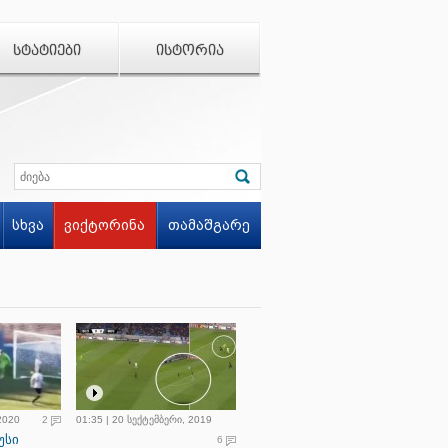
ᲡᲢᲐᲢᲘᲔᲑᲘ
ᲘᲡᲢᲝᲠᲘᲐ
სხვა
ვიქტორინა
თამაშგარე
 2020
2
01:35 | 20 სექტემბერი, 2019
უსი
6