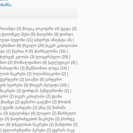
ღნიშნა
რაიანტი (3)
|
ნოვაკ ჯოკოვიჩი (4)
|
უეფა (2)
)
|
ლიონელ მესი (9)
|
ბაიერნი (8)
|
ჯორჯო
უიჯი ბუფონი (11)
|
ანდრეს ინიესტა (4)
|
ოურინიო (8)
|
რეალი (20)
|
იკერ კასილიასი
ტი (2)
|
სერია A (5)
|
ბარსელონა (16)
|
|
იურგენ კლოპი (3)
|
ლივერპული (19)
|
ნიო (2)
|
რონალდინიო (4)
|
ატლეტიკო (4)
|
მარადონა (3)
|
ჩემპიონთა ლიგა (14)
|
ლიის ნაკრები (2)
|
ოლიმპიაკოსი (2)
|
|
ვერდერი (2)
|
აიაქსი (6)
|
არტურო
ის სუარესი (5)
|
რივერ პლეიტი (10)
|
ნაკრები (2)
|
ჯორდან ჰენდერსონი (2)
|
რო (2)
|
იკერ კასილასი (2)
|
დანი
|
მაინცი (2)
|
ჯენარო გატუზო (3)
|
რობინ
)
|
ჯეიმს ჰარდენი (2)
|
პსვ (2)
|
სინიშა
 (3)
|
ატალანტა (4)
|
ლაციო (2)
|
მარსელი
ტი (5)
|
საფრანგეთის ნაკრები (2)
|
პორტუ
ი (6)
|
ინგლისის ნაკრები (2)
|
სანტოსი (2)
)
|
ფლორენტინო პერესი (2)
|
ჟერარ პიკე