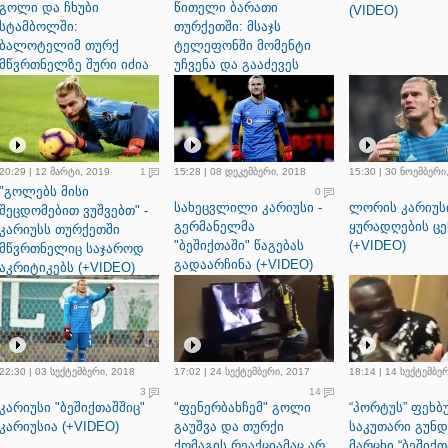
გოლი და ჩხუბი
წითელი ბარათი
(VIDEO)
სტამბოლში:
თურქეთში: მსაჯს
ბალოტელიმ თურქ
ტელეფონში მომენტი
მწვრთნელზე შური იძია
უჩვენა და გააძევეს
(+VIDEO)
(+VIDEO)
20:29 | 12 მარტი, 2019
1
15:28 | 08 დეკემბერი, 2018
15:30 | 30 ნოემბერი
"გოლებს მისი
0
სახეცვლილი კარიუსი -
ლორის კარიუსი
შეცდომებით ვუშვებთ" -
გერმანელმა
ყურადღების ც
კარიუსს თურქეთში
"ბეშიქთაში" წაგებას
(+VIDEO)
მწვრთნელიც საჯაროდ
გადაარჩინა (+VIDEO)
აკრიტიკებს (+VIDEO)
22:30 | 03 სექტემბერი, 2018
17:02 | 24 სექტემბერი, 2017
18:14 | 14 სექტემბე
3
14
კარიუსი "ბეშიქთაშშიც"
"ფენერბახჩემ" გოლი
“პორტუს” ფეხ
კარიუსია (+VIDEO)
გაუშვა და თურქი
საკუთარი გუნდ
ქომაგის რეაქციამაც არ
მარცხი “ბეშიქთ