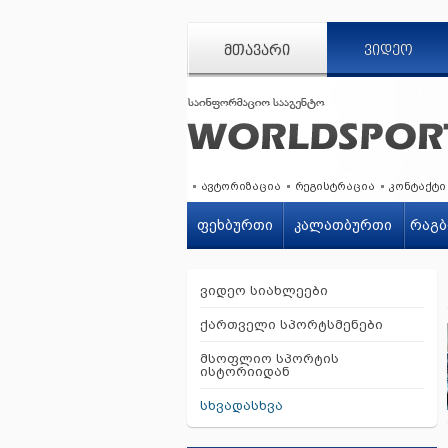
ᲛᲗᲐᲕᲐᲠᲘ
ᲕᲘᲓᲔᲝ
ავტორიზაცია
რეგისტრაცია
კონტაქტი
ფეხბურთი
კალათბურთი
რაგბ
ვიდეო სიახლეები
ქართველი სპორტსმენები
მსოფლიო სპორტის
ისტორიიდან
სხვადასხვა