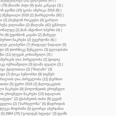
|
ბუნდესლიგა (32)
|
ვალენსია (67)
|
(78)
|
მაიამი ჰიტი (9)
|
ჯაბა კანკავა (3)
|
ნ ჯეიმსი (10)
|
კოპა ამერიკა 2016 (8)
|
)
|
მუნდიალი 2018 (2)
|
ბარსელონა (92)
|
 (2)
|
ჰიუსტონ როკეტსი (4)
|
კარლო
რენა უილიამსი (2)
|
მილანი (42)
|
ემპოლი
ონალდუ (2)
|
სან ანტონიო სპურსი (4)
|
ი (9)
|
ედინსონ კავანი (2)
|
მანუელ
ბურთო ნაკრები (2)
|
ევერტონი (6)
|
ლეს კლიპერსი (7)
|
რაფაელ ნადალი (5)
ი (4)
|
თორნიკე შენგელია (3)
|
გლადბახი
სი (11)
|
ლევან კობიაშვილი (3)
|
ამერიკის ღია პირველობა (2)
|
დიდიე
კე ოქრიაშვილი (3)
|
ლაშა დვალი (2)
|
გი ქვილითაია (2)
|
"მილანი" (3)
ტი (7)
|
ბოკა ხუნიორსი (9)
|
თემურ
რალიის ღია პირველობა (12)
|
სერხიო
თასი (5)
|
ევრო 2016 (2)
|
სლოვაკეთის
ი ნაკრები (9)
|
პოლონეთის ეროვნული
ს ეროვნული ნაკრები (13)
|
იტალიის
აიტედი" (2)
|
ესპანეთის თასი (9)
|
კევინ
ველია (2)
|
"ბარსელონა" (5)
|
მადრიდის
|
ლუკა მოდრიჩი (5)
|
გიორგი აბურჯანია
(5)
|
NBA (70)
|
“გოლდენ სტეიტი” (3)
|
ჯეიმს