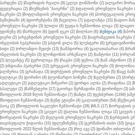
ჰარდენი (2)
|
მადრიდის რეალი (9)
|
კლეი ტომპსონი (2)
|
ალვარო მორატ
ფედერაცია (2)
|
მიუნხენის "ბაიერნი" (2)
|
იტალიის ეროვნული ნაკრები (
ნაკრები (2)
|
შოტლანდიის ეროვნული ნაკრები (4)
|
პორტუგალიის ეროვნ
ბეშიქთაში (4)
|
ფიორენტინა (9)
|
სევილია (7)
|
ატალანტა (15)
|
სადიო მანე
ეროვნული ნაკრები (3)
|
ლილი (4)
|
უეფა-ს ჩემპიონთა ლიგა (3)
|
ლაციო 
უდინეზე (6)
|
მარსელი (6)
|
ედინ ჯეკო (2)
|
ბილბაო (6)
|
ბენფიკა (4)
|
სპორტ
ვიერი (2)
|
არგენტინის ეროვნული ნაკრები (3)
|
საფრანგეთის ნაკრები (
ინგლისის სუპერთასი (3)
|
ასტონ ვილა (5)
|
ლესტერი (6)
|
ერედივიზიონი 
სიტი (2)
|
ორლანდო მეჯიქი (13)
|
სამპდორია (4)
|
გალათასარაი (4)
|
ბრაზ
ინგლისის ნაკრები (3)
|
ლონდონის არსენალი (2)
|
სანტოსი (11)
|
ორლანდ
(2)
|
ლევანტე (5)
|
ევროლიგა (8)
|
რაგბი (18)
|
ჯენოა (3)
|
სან ანტონიო (3)
|
(2)
|
ინდიანა პეისერსი (12)
|
ურუგვაის ეროვნული ნაკრები (3)
|
ბოლონია 
|
ალმერია (3)
|
გრანადა (3)
|
თურქეთის ეროვნული ნაკრები (5)
|
ნაცუ ბაშო
სელტიკი (5)
|
ტორინო (4)
|
ლეონარდო ბონუჩი (3)
|
ხელბურთი (2)
|
პორტლ
ატლეტიკო (2)
|
ატლეტიკო მინეირო (2)
|
ჟორდი ალბა (2)
|
რაფინია (2)
|
სპალეტი (2)
|
მანჩესტერი (17)
|
გიორგი შერმადინი (3)
|
ტორონტო (3)
|
ან
მსოფლიოს 2018 წლის ჩემპიონატი (7)
|
ნანტი (2)
|
ფეხბურთი (1194)
|
ამე
მსოფლიო ჩემპიონატი (3)
|
სენტ ეტიენი (4)
|
კალათბურთი (54)
|
მექსიკის
პაოკ (2)
|
მსოფლიოს საკლუბო ჩემპიონატი (28)
|
MLS (17)
|
ხორვატიის ე
ეროვნული ნაკრები (3)
|
კიევო (2)
|
ქალთა ჩემპიონთა ლიგა (2)
|
კიევის 
|
ხორვატიის ნაკრები (2)
|
ბელგიის ეროვნული ნაკრები (3)
|
სერბეთის ერ
თავისუფალი ჭიდაობა (15)
|
ფლუმინენსე (3)
|
გერმანიის თასი (10)
|
უიგა
მსოფლიოს 2022 წლის ჩემპიონატი (3)
|
რიუ ავე (2)
|
დინამო თბილისი (5
აჰლი (4)
|
როლან გაროსი (3)
|
მემფისი (2)
|
“ტორონტო” (2)
|
კოპა ამერიკა