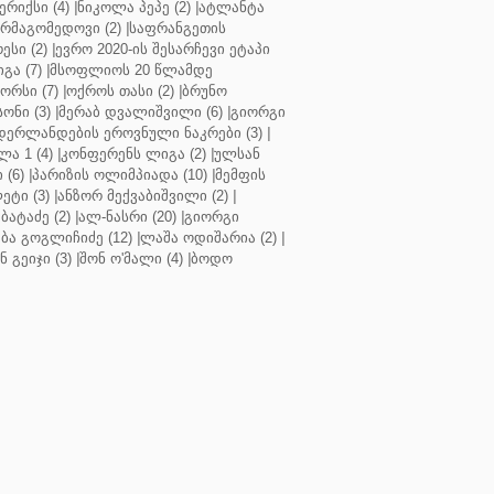
რიქსი (4)
|
ნიკოლა პეპე (2)
|
ატლანტა
ურმაგომედოვი (2)
|
საფრანგეთის
ესი (2)
|
ევრო 2020-ის შესარჩევი ეტაპი
გა (7)
|
მსოფლიოს 20 წლამდე
რსი (7)
|
ოქროს თასი (2)
|
ბრუნო
სონი (3)
|
მერაბ დვალიშვილი (6)
|
გიორგი
დერლანდების ეროვნული ნაკრები (3)
|
ა 1 (4)
|
კონფერენს ლიგა (2)
|
ულსან
 (6)
|
პარიზის ოლიმპიადა (10)
|
მემფის
ეტი (3)
|
ანზორ მექვაბიშვილი (2)
|
ბატაძე (2)
|
ალ-ნასრი (20)
|
გიორგი
აბა გოგლიჩიძე (12)
|
ლაშა ოდიშარია (2)
|
ნ გეიჯი (3)
|
შონ ო'მალი (4)
|
ბოდო