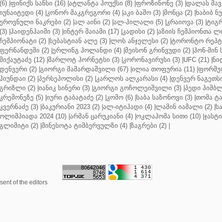
(6)
|
ფინიქს სანსი (16)
|
ატლანტა ჰოუქსი (8)
|
ფროზინონე (3)
|
დალას მავე
იუნაიტედი (4)
|
კონორ მაკგრეგორი (4)
|
აკი ბაშო (3)
|
მონცა (2)
|
ხაბიბ ნ
ეროვნული ნაკრები (2)
|
ალ აინი (2)
|
ალ-ჰილალი (5)
|
კრაიოვა (3)
|
ტიგრ
(3)
|
ჰაიდენჰაიმი (3)
|
ინტერ მაიამი (17)
|
კადისი (2)
|
აზიის ჩემპიონთა ლი
ჩემპიონატი (2)
|
სებასტიან ალე (3)
|
ლოს ანჯელესი (2)
|
ტორონტო რეპტო
ფერნანდეში (2)
|
ერლინგ ჰოლანდი (4)
|
მეისონ გრინვუდი (2)
|
ჰონ-მინ 
მიქაუტაძე (12)
|
შარლოტ ჰორნეტსი (3)
|
კორონავირუსი (3)
|
UFC (21)
|
ნი
დენვერი (2)
|
გიორგი მამარდაშვილი (67)
|
ილია თოფურია (11)
|
ფორმულ
ჰიუნდაი (2)
|
პერსეპოლისი (2)
|
კარლოს ალკარასი (4)
|
დენვერ ნაგეთსი
გრიზლი (2)
|
იანიკ სინერი (3)
|
გიორგი გოჩოლეიშვილი (3)
|
პედი პიმბლ
კრემონეზე (5)
|
იური ტაბატაძე (2)
|
კომო (6)
|
საბა საზონოვი (3)
|
თომა ტა
კვერნაძე (3)
|
ბაკურიანი 2023 (2)
|
ალ-იტიჰადი (4)
|
ლამინ იამალი (2)
|
ს
ოლიმპიადა 2024 (10)
|
არმან ცარუკიანი (4)
|
ოკლაჰომა სითი (10)
|
ჯასტი
გლიმიტი (2)
|
მინესოტა ტიმბერვულზი (4)
|
ზაგრები (2)
|
ent of the editors