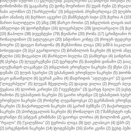
ჯანლუიჯი ბუფონი (7)
|
კლივლენდ კავალიერსი (2)
|
ანდრეს ინიესტა (4)
ტოჩინოშინი (6)
|
გაგამარუ (2)
|
ჟოზე მოურინიო (5)
|
უეინ რუნი (2)
|
რეალი 
ჩაბი ალონსო (2)
|
“ბარსელონა” (3)
|
ინგლისის პრემიერლიგა (2)
|
ლებრო
ჯანო ანანიძე (4)
|
სერხიო აგუერო (2)
|
მანჩესტერ სიტი (23)
|
სერია A (101
მარიო ბალოტელი (2)
|
პსჟ (38)
|
მარკო როისი (2)
|
ინგლისის ლიგის თასი
ანჩელოტი (4)
|
დორტმუნდი (16)
|
ლივერპული (29)
|
ვილიარეალი (3)
|
სე
(10)
|
ნაპოლი (38)
|
იუვენტუსი (79)
|
ნეიმარი (20)
|
რომა (17)
|
კრიშტიანო რ
რონალდინიო (3)
|
ატლეტიკო (20)
|
ანტონიო კონტე (3)
|
როჯერ ფედერერ
ნოიერი (2)
|
დიეგო მარადონა (8)
|
ჩემპიონთა ლიგა (26)
|
აშშ-ს საკალათ
სოსიედადი (3)
|
პეპ გვარდიოლა (3)
|
ბრაზილიის ნაკრები (9)
|
ლოს ანჯე
|
ჩელსი (16)
|
ნიუკასლი (4)
|
მარსელო ბიელსა (2)
|
ჰამბურგი (4)
|
აინტრახტ
(8)
|
ჰერტა (3)
|
ლევერკუზენი (12)
|
ვერდერი (5)
|
ბათუმის დინამო (2)
|
აიაქ
ალექსანდრ ლაკაზეტი (2)
|
ინგლისის ეროვნული ნაკრები (5)
|
მესი (2)
|
დეშამი (2)
|
ლუის სუარესი (3)
|
ესპანეთის ეროვნული ნაკრები (5)
|
თორნი
ვაკო ყაზაიშვილი (6)
|
გურამ კაშია (4)
|
მადრიდის "ატლეტიკო" (2)
|
გიორ
|
"ლივერპული" (5)
|
ლევან მჭედლიძე (2)
|
დავიდ ვილია (2)
|
რივერ პლეი
ქეცბაია (4)
|
ლორის კარიუსი (2)
|
"იუვენტუსი" (3)
|
გარეტ ბეილი (2)
|
ავსტ
რამოსი (5)
|
ესპანეთის ნაკრები (5)
|
კაირი ირვინგი (3)
|
ესპანეთის სუპერ
ეროვნული ნაკრები (3)
|
რობერტ ლევანდოვსკი (2)
|
გერმანიის ეროვნულ
ნაკრები (3)
|
საქართველოს ნაკრები (4)
|
კარიმ ბენზემა (7)
|
საქართველო
ნაკრები (3)
|
პორტუგალიის ნაკრები (6)
|
რონალდო (3)
|
"მანჩესტერ იუნ
დურანტი (5)
|
ანტუან გრიზმანი (2)
|
გიორგი ლორია (4)
|
სოლომონ კვირკ
"რეალი" (5)
|
“ვალენსია” (2)
|
ევროპა ლიგა (9)
|
ელ კლასიკო (4)
|
ქპრ (2)
(2)
|
არგენტინის ნაკრები (14)
|
ტოტენჰემი (16)
|
ჰარი კეინი (2)
|
ვესტ ჰემი 