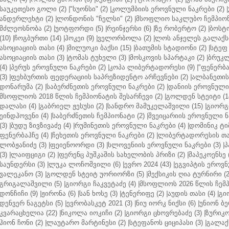
საუკეთესო გოლი (2)
|
"სუონსი" (2)
|
კოლუმბიის ეროვნული ნაკრები (2)
|
ანდერლეხტი (2)
|
ლონდონის "ჩელსი" (2)
|
მსოფლიო საკლუბო ჩემპიონა
მძლეოსნობა (2)
|
უოტფორდი (5)
|
რეინჯერსი (6)
|
ზე რობერტო (2)
|
ბოსტო
(10)
|
ჩოგბურთი (14)
|
ჰოკეი (9)
|
ველორბოლა (2)
|
ლოს ანჯელეს გალაქსი
ასოციაციის თასი (4)
|
მილუოკი ბაქსი (15)
|
ბათუმის სტადიონი (2)
|
სტეფ 
ასოციაციის თასი (3)
|
ტომას ტუხელი (3)
|
მოსკოვის სპარტაკი (2)
|
ბრუკლ
(4)
|
პერუს ეროვნული ნაკრები (2)
|
კოპა ლიბერტადორესი (9)
|
"ფენერბახ
(3)
|
ფეხბურთის ფედერაციის საპრეზიდენტო არჩევნები (2)
|
ალბანეთის
დონარუმა (2)
|
საბერძნეთის ეროვნული ნაკრები (2)
|
დანიის ეროვნული 
მსოფლიოს 2018 წლის ჩემპიონატის შესარჩევი (2)
|
გოლდენ სტეიტი (1
დალასი (4)
|
გაბრიელ ჟესუსი (2)
|
სანდრო მამუკელაშვილი (15)
|
გიორგი
ეინდჰოვენი (4)
|
საბერძნეთის ჩემპიონატი (2)
|
შვეიცარიის ეროვნული ნა
(3)
|
ბუდუ ზივზივაძე (4)
|
რუმინეთის ეროვნული ნაკრები (4)
|
დომინიკ ტიმ
ფენერბაჰჩე (4)
|
ჩეხეთის ეროვნული ნაკრები (2)
|
ლიბერტადორესის თას
ლობჟანიძე (3)
|
ფეიენოორდი (3)
|
სლოვენიის ეროვნული ნაკრები (3)
|
პ
(3)
|
ლაიფციგი (2)
|
ფერენც პუშკაშის სახელობის პრიზი (2)
|
შაპეკოენსე (
საუნდერსი (3)
|
ლუკა ლოჩოშვილი (6)
|
ევრო 2024 (43)
|
ეგვიპტის ეროვნ
ვალეკანო (3)
|
გოლდენ სტეიტ უორიორზი (5)
|
მექსიკის ღია ტურნირი (2
გრიგალაშვილი (5)
|
გიორგი ჩაკვეტაძე (4)
|
მსოფლიოს 2026 წლის ჩემპ
დონჩიჩი (9)
|
ჟირონა (6)
|
სან ხოსე (3)
|
ტენერიფე (2)
|
აუდის თასი (4)
|
გი
დენვერ ნაგეტსი (5)
|
ევრობასკეტ 2021 (3)
|
ნიუ იორკ ნიქსი (6)
|
უნიონ ბე
კვარაცხელია (22)
|
ნიკოლა იოკიჩი (2)
|
გიორგი ცხოვრებაძე (3)
|
ზურიკო
ჰიონ ჩონი (2)
|
ლაუტარო მარტინესი (2)
|
სტეფანოს ციციპასი (3)
|
გალაქს