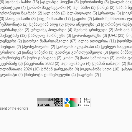
(6)
|
ფინიქს სანსი (16)
|
ატლანტა ჰოუქსი (8)
|
ფროზინონე (3)
|
დალას მავე
იუნაიტედი (4)
|
კონორ მაკგრეგორი (4)
|
აკი ბაშო (3)
|
მონცა (2)
|
ხაბიბ ნ
ეროვნული ნაკრები (2)
|
ალ აინი (2)
|
ალ-ჰილალი (5)
|
კრაიოვა (3)
|
ტიგრ
(3)
|
ჰაიდენჰაიმი (3)
|
ინტერ მაიამი (17)
|
კადისი (2)
|
აზიის ჩემპიონთა ლი
ჩემპიონატი (2)
|
სებასტიან ალე (3)
|
ლოს ანჯელესი (2)
|
ტორონტო რეპტო
ფერნანდეში (2)
|
ერლინგ ჰოლანდი (4)
|
მეისონ გრინვუდი (2)
|
ჰონ-მინ 
მიქაუტაძე (12)
|
შარლოტ ჰორნეტსი (3)
|
კორონავირუსი (3)
|
UFC (21)
|
ნი
დენვერი (2)
|
გიორგი მამარდაშვილი (67)
|
ილია თოფურია (11)
|
ფორმულ
ჰიუნდაი (2)
|
პერსეპოლისი (2)
|
კარლოს ალკარასი (4)
|
დენვერ ნაგეთსი
გრიზლი (2)
|
იანიკ სინერი (3)
|
გიორგი გოჩოლეიშვილი (3)
|
პედი პიმბლ
კრემონეზე (5)
|
იური ტაბატაძე (2)
|
კომო (6)
|
საბა საზონოვი (3)
|
თომა ტა
კვერნაძე (3)
|
ბაკურიანი 2023 (2)
|
ალ-იტიჰადი (4)
|
ლამინ იამალი (2)
|
ს
ოლიმპიადა 2024 (10)
|
არმან ცარუკიანი (4)
|
ოკლაჰომა სითი (10)
|
ჯასტი
გლიმიტი (2)
|
მინესოტა ტიმბერვულზი (4)
|
ზაგრები (2)
|
ent of the editors