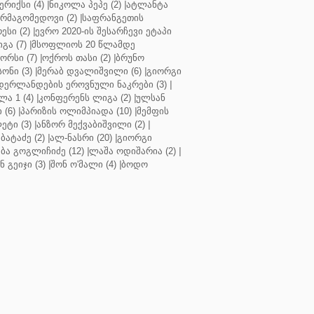
რიქსი (4)
|
ნიკოლა პეპე (2)
|
ატლანტა
ურმაგომედოვი (2)
|
საფრანგეთის
ესი (2)
|
ევრო 2020-ის შესარჩევი ეტაპი
გა (7)
|
მსოფლიოს 20 წლამდე
რსი (7)
|
ოქროს თასი (2)
|
ბრუნო
სონი (3)
|
მერაბ დვალიშვილი (6)
|
გიორგი
დერლანდების ეროვნული ნაკრები (3)
|
ა 1 (4)
|
კონფერენს ლიგა (2)
|
ულსან
 (6)
|
პარიზის ოლიმპიადა (10)
|
მემფის
ეტი (3)
|
ანზორ მექვაბიშვილი (2)
|
ბატაძე (2)
|
ალ-ნასრი (20)
|
გიორგი
აბა გოგლიჩიძე (12)
|
ლაშა ოდიშარია (2)
|
ნ გეიჯი (3)
|
შონ ო'მალი (4)
|
ბოდო