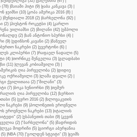
|
ბუნდესლიგა (32)
|
ვალენსია (67)
|
(78)
|
მაიამი ჰიტი (9)
|
ჯაბა კანკავა (3)
|
ნ ჯეიმსი (10)
|
კოპა ამერიკა 2016 (8)
|
)
|
მუნდიალი 2018 (2)
|
ბარსელონა (92)
|
 (2)
|
ჰიუსტონ როკეტსი (4)
|
კარლო
რენა უილიამსი (2)
|
მილანი (42)
|
ემპოლი
ონალდუ (2)
|
სან ანტონიო სპურსი (4)
|
ი (9)
|
ედინსონ კავანი (2)
|
მანუელ
ბურთო ნაკრები (2)
|
ევერტონი (6)
|
ლეს კლიპერსი (7)
|
რაფაელ ნადალი (5)
ი (4)
|
თორნიკე შენგელია (3)
|
გლადბახი
სი (11)
|
ლევან კობიაშვილი (3)
|
ამერიკის ღია პირველობა (2)
|
დიდიე
კე ოქრიაშვილი (3)
|
ლაშა დვალი (2)
|
გი ქვილითაია (2)
|
"მილანი" (3)
ტი (7)
|
ბოკა ხუნიორსი (9)
|
თემურ
რალიის ღია პირველობა (12)
|
სერხიო
თასი (5)
|
ევრო 2016 (2)
|
სლოვაკეთის
ი ნაკრები (9)
|
პოლონეთის ეროვნული
ს ეროვნული ნაკრები (13)
|
იტალიის
აიტედი" (2)
|
ესპანეთის თასი (9)
|
კევინ
ველია (2)
|
"ბარსელონა" (5)
|
მადრიდის
|
ლუკა მოდრიჩი (5)
|
გიორგი აბურჯანია
(5)
|
NBA (70)
|
“გოლდენ სტეიტი” (3)
|
ჯეიმს