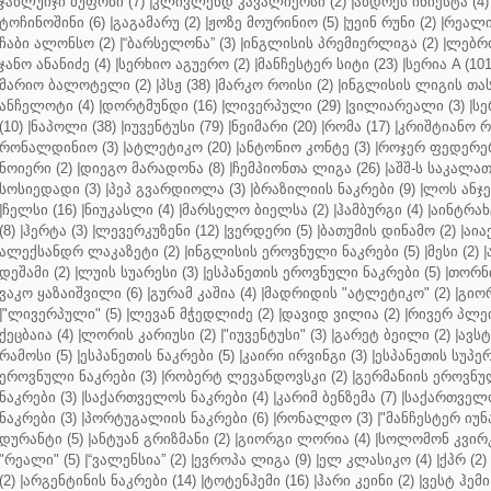
ჯანლუიჯი ბუფონი (7)
|
კლივლენდ კავალიერსი (2)
|
ანდრეს ინიესტა (4)
ტოჩინოშინი (6)
|
გაგამარუ (2)
|
ჟოზე მოურინიო (5)
|
უეინ რუნი (2)
|
რეალი 
ჩაბი ალონსო (2)
|
“ბარსელონა” (3)
|
ინგლისის პრემიერლიგა (2)
|
ლებრო
ჯანო ანანიძე (4)
|
სერხიო აგუერო (2)
|
მანჩესტერ სიტი (23)
|
სერია A (101
მარიო ბალოტელი (2)
|
პსჟ (38)
|
მარკო როისი (2)
|
ინგლისის ლიგის თასი
ანჩელოტი (4)
|
დორტმუნდი (16)
|
ლივერპული (29)
|
ვილიარეალი (3)
|
სე
(10)
|
ნაპოლი (38)
|
იუვენტუსი (79)
|
ნეიმარი (20)
|
რომა (17)
|
კრიშტიანო რ
რონალდინიო (3)
|
ატლეტიკო (20)
|
ანტონიო კონტე (3)
|
როჯერ ფედერერ
ნოიერი (2)
|
დიეგო მარადონა (8)
|
ჩემპიონთა ლიგა (26)
|
აშშ-ს საკალათ
სოსიედადი (3)
|
პეპ გვარდიოლა (3)
|
ბრაზილიის ნაკრები (9)
|
ლოს ანჯე
|
ჩელსი (16)
|
ნიუკასლი (4)
|
მარსელო ბიელსა (2)
|
ჰამბურგი (4)
|
აინტრახტ
(8)
|
ჰერტა (3)
|
ლევერკუზენი (12)
|
ვერდერი (5)
|
ბათუმის დინამო (2)
|
აიაქ
ალექსანდრ ლაკაზეტი (2)
|
ინგლისის ეროვნული ნაკრები (5)
|
მესი (2)
|
დეშამი (2)
|
ლუის სუარესი (3)
|
ესპანეთის ეროვნული ნაკრები (5)
|
თორნი
ვაკო ყაზაიშვილი (6)
|
გურამ კაშია (4)
|
მადრიდის "ატლეტიკო" (2)
|
გიორ
|
"ლივერპული" (5)
|
ლევან მჭედლიძე (2)
|
დავიდ ვილია (2)
|
რივერ პლეი
ქეცბაია (4)
|
ლორის კარიუსი (2)
|
"იუვენტუსი" (3)
|
გარეტ ბეილი (2)
|
ავსტ
რამოსი (5)
|
ესპანეთის ნაკრები (5)
|
კაირი ირვინგი (3)
|
ესპანეთის სუპერ
ეროვნული ნაკრები (3)
|
რობერტ ლევანდოვსკი (2)
|
გერმანიის ეროვნულ
ნაკრები (3)
|
საქართველოს ნაკრები (4)
|
კარიმ ბენზემა (7)
|
საქართველო
ნაკრები (3)
|
პორტუგალიის ნაკრები (6)
|
რონალდო (3)
|
"მანჩესტერ იუნ
დურანტი (5)
|
ანტუან გრიზმანი (2)
|
გიორგი ლორია (4)
|
სოლომონ კვირკ
"რეალი" (5)
|
“ვალენსია” (2)
|
ევროპა ლიგა (9)
|
ელ კლასიკო (4)
|
ქპრ (2)
(2)
|
არგენტინის ნაკრები (14)
|
ტოტენჰემი (16)
|
ჰარი კეინი (2)
|
ვესტ ჰემი 