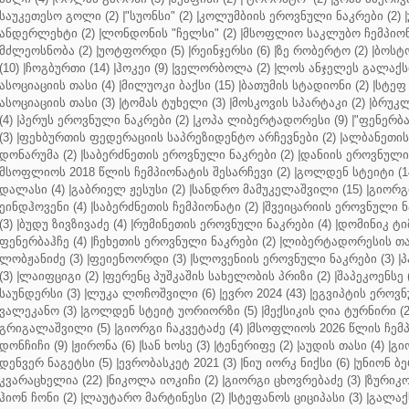
საუკეთესო გოლი (2)
|
"სუონსი" (2)
|
კოლუმბიის ეროვნული ნაკრები (2)
|
ანდერლეხტი (2)
|
ლონდონის "ჩელსი" (2)
|
მსოფლიო საკლუბო ჩემპიონა
მძლეოსნობა (2)
|
უოტფორდი (5)
|
რეინჯერსი (6)
|
ზე რობერტო (2)
|
ბოსტო
(10)
|
ჩოგბურთი (14)
|
ჰოკეი (9)
|
ველორბოლა (2)
|
ლოს ანჯელეს გალაქსი
ასოციაციის თასი (4)
|
მილუოკი ბაქსი (15)
|
ბათუმის სტადიონი (2)
|
სტეფ 
ასოციაციის თასი (3)
|
ტომას ტუხელი (3)
|
მოსკოვის სპარტაკი (2)
|
ბრუკლ
(4)
|
პერუს ეროვნული ნაკრები (2)
|
კოპა ლიბერტადორესი (9)
|
"ფენერბახ
(3)
|
ფეხბურთის ფედერაციის საპრეზიდენტო არჩევნები (2)
|
ალბანეთის
დონარუმა (2)
|
საბერძნეთის ეროვნული ნაკრები (2)
|
დანიის ეროვნული 
მსოფლიოს 2018 წლის ჩემპიონატის შესარჩევი (2)
|
გოლდენ სტეიტი (1
დალასი (4)
|
გაბრიელ ჟესუსი (2)
|
სანდრო მამუკელაშვილი (15)
|
გიორგი
ეინდჰოვენი (4)
|
საბერძნეთის ჩემპიონატი (2)
|
შვეიცარიის ეროვნული ნა
(3)
|
ბუდუ ზივზივაძე (4)
|
რუმინეთის ეროვნული ნაკრები (4)
|
დომინიკ ტიმ
ფენერბაჰჩე (4)
|
ჩეხეთის ეროვნული ნაკრები (2)
|
ლიბერტადორესის თას
ლობჟანიძე (3)
|
ფეიენოორდი (3)
|
სლოვენიის ეროვნული ნაკრები (3)
|
პ
(3)
|
ლაიფციგი (2)
|
ფერენც პუშკაშის სახელობის პრიზი (2)
|
შაპეკოენსე (
საუნდერსი (3)
|
ლუკა ლოჩოშვილი (6)
|
ევრო 2024 (43)
|
ეგვიპტის ეროვნ
ვალეკანო (3)
|
გოლდენ სტეიტ უორიორზი (5)
|
მექსიკის ღია ტურნირი (2
გრიგალაშვილი (5)
|
გიორგი ჩაკვეტაძე (4)
|
მსოფლიოს 2026 წლის ჩემპ
დონჩიჩი (9)
|
ჟირონა (6)
|
სან ხოსე (3)
|
ტენერიფე (2)
|
აუდის თასი (4)
|
გი
დენვერ ნაგეტსი (5)
|
ევრობასკეტ 2021 (3)
|
ნიუ იორკ ნიქსი (6)
|
უნიონ ბე
კვარაცხელია (22)
|
ნიკოლა იოკიჩი (2)
|
გიორგი ცხოვრებაძე (3)
|
ზურიკო
ჰიონ ჩონი (2)
|
ლაუტარო მარტინესი (2)
|
სტეფანოს ციციპასი (3)
|
გალაქს