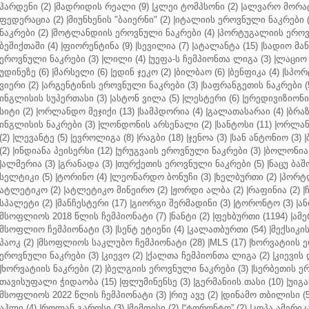
ჰარდენი (2)
|
მადრიდის რეალი (9)
|
კლეი ტომპსონი (2)
|
ალვარო მორატ
ფედერაცია (2)
|
მიუნხენის "ბაიერნი" (2)
|
იტალიის ეროვნული ნაკრები (
ნაკრები (2)
|
შოტლანდიის ეროვნული ნაკრები (4)
|
პორტუგალიის ეროვნ
ბეშიქთაში (4)
|
ფიორენტინა (9)
|
სევილია (7)
|
ატალანტა (15)
|
სადიო მანე
ეროვნული ნაკრები (3)
|
ლილი (4)
|
უეფა-ს ჩემპიონთა ლიგა (3)
|
ლაციო 
უდინეზე (6)
|
მარსელი (6)
|
ედინ ჯეკო (2)
|
ბილბაო (6)
|
ბენფიკა (4)
|
სპორტ
ვიერი (2)
|
არგენტინის ეროვნული ნაკრები (3)
|
საფრანგეთის ნაკრები (
ინგლისის სუპერთასი (3)
|
ასტონ ვილა (5)
|
ლესტერი (6)
|
ერედივიზიონი 
სიტი (2)
|
ორლანდო მეჯიქი (13)
|
სამპდორია (4)
|
გალათასარაი (4)
|
ბრაზ
ინგლისის ნაკრები (3)
|
ლონდონის არსენალი (2)
|
სანტოსი (11)
|
ორლანდ
(2)
|
ლევანტე (5)
|
ევროლიგა (8)
|
რაგბი (18)
|
ჯენოა (3)
|
სან ანტონიო (3)
|
(2)
|
ინდიანა პეისერსი (12)
|
ურუგვაის ეროვნული ნაკრები (3)
|
ბოლონია 
|
ალმერია (3)
|
გრანადა (3)
|
თურქეთის ეროვნული ნაკრები (5)
|
ნაცუ ბაშო
სელტიკი (5)
|
ტორინო (4)
|
ლეონარდო ბონუჩი (3)
|
ხელბურთი (2)
|
პორტლ
ატლეტიკო (2)
|
ატლეტიკო მინეირო (2)
|
ჟორდი ალბა (2)
|
რაფინია (2)
|
სპალეტი (2)
|
მანჩესტერი (17)
|
გიორგი შერმადინი (3)
|
ტორონტო (3)
|
ან
მსოფლიოს 2018 წლის ჩემპიონატი (7)
|
ნანტი (2)
|
ფეხბურთი (1194)
|
ამე
მსოფლიო ჩემპიონატი (3)
|
სენტ ეტიენი (4)
|
კალათბურთი (54)
|
მექსიკის
პაოკ (2)
|
მსოფლიოს საკლუბო ჩემპიონატი (28)
|
MLS (17)
|
ხორვატიის ე
ეროვნული ნაკრები (3)
|
კიევო (2)
|
ქალთა ჩემპიონთა ლიგა (2)
|
კიევის 
|
ხორვატიის ნაკრები (2)
|
ბელგიის ეროვნული ნაკრები (3)
|
სერბეთის ერ
თავისუფალი ჭიდაობა (15)
|
ფლუმინენსე (3)
|
გერმანიის თასი (10)
|
უიგა
მსოფლიოს 2022 წლის ჩემპიონატი (3)
|
რიუ ავე (2)
|
დინამო თბილისი (5
აჰლი (4)
|
როლან გაროსი (3)
|
მემფისი (2)
|
“ტორონტო” (2)
|
კოპა ამერიკა