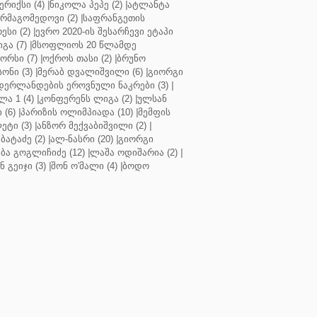
რიქსი (4)
|
ნიკოლა პეპე (2)
|
ატლანტა
ურმაგომედოვი (2)
|
საფრანგეთის
ესი (2)
|
ევრო 2020-ის შესარჩევი ეტაპი
გა (7)
|
მსოფლიოს 20 წლამდე
რსი (7)
|
ოქროს თასი (2)
|
ბრუნო
სონი (3)
|
მერაბ დვალიშვილი (6)
|
გიორგი
დერლანდების ეროვნული ნაკრები (3)
|
ა 1 (4)
|
კონფერენს ლიგა (2)
|
ულსან
 (6)
|
პარიზის ოლიმპიადა (10)
|
მემფის
ეტი (3)
|
ანზორ მექვაბიშვილი (2)
|
ბატაძე (2)
|
ალ-ნასრი (20)
|
გიორგი
აბა გოგლიჩიძე (12)
|
ლაშა ოდიშარია (2)
|
ნ გეიჯი (3)
|
შონ ო'მალი (4)
|
ბოდო