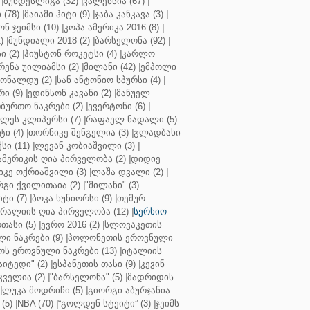
|
ბუნდესლიგა (32)
|
ვალენსია (67)
|
(78)
|
მაიამი ჰიტი (9)
|
ჯაბა კანკავა (3)
|
ნ ჯეიმსი (10)
|
კოპა ამერიკა 2016 (8)
|
)
|
მუნდიალი 2018 (2)
|
ბარსელონა (92)
|
 (2)
|
ჰიუსტონ როკეტსი (4)
|
კარლო
რენა უილიამსი (2)
|
მილანი (42)
|
ემპოლი
ონალდუ (2)
|
სან ანტონიო სპურსი (4)
|
ი (9)
|
ედინსონ კავანი (2)
|
მანუელ
ბურთო ნაკრები (2)
|
ევერტონი (6)
|
ლეს კლიპერსი (7)
|
რაფაელ ნადალი (5)
ი (4)
|
თორნიკე შენგელია (3)
|
გლადბახი
სი (11)
|
ლევან კობიაშვილი (3)
|
ამერიკის ღია პირველობა (2)
|
დიდიე
კე ოქრიაშვილი (3)
|
ლაშა დვალი (2)
|
გი ქვილითაია (2)
|
"მილანი" (3)
ტი (7)
|
ბოკა ხუნიორსი (9)
|
თემურ
რალიის ღია პირველობა (12)
|
სერხიო
თასი (5)
|
ევრო 2016 (2)
|
სლოვაკეთის
ი ნაკრები (9)
|
პოლონეთის ეროვნული
ს ეროვნული ნაკრები (13)
|
იტალიის
აიტედი" (2)
|
ესპანეთის თასი (9)
|
კევინ
ველია (2)
|
"ბარსელონა" (5)
|
მადრიდის
|
ლუკა მოდრიჩი (5)
|
გიორგი აბურჯანია
(5)
|
NBA (70)
|
“გოლდენ სტეიტი” (3)
|
ჯეიმს