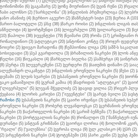
ჯანლუიჯი ბუფონი (7)
|
კლივლენდ კავალიერსი (2)
|
ანდრეს ინიესტა (4)
ტოჩინოშინი (6)
|
გაგამარუ (2)
|
ჟოზე მოურინიო (5)
|
უეინ რუნი (2)
|
რეალი 
ჩაბი ალონსო (2)
|
“ბარსელონა” (3)
|
ინგლისის პრემიერლიგა (2)
|
ლებრო
ჯანო ანანიძე (4)
|
სერხიო აგუერო (2)
|
მანჩესტერ სიტი (23)
|
სერია A (101
მარიო ბალოტელი (2)
|
პსჟ (38)
|
მარკო როისი (2)
|
ინგლისის ლიგის თასი
ანჩელოტი (4)
|
დორტმუნდი (16)
|
ლივერპული (29)
|
ვილიარეალი (3)
|
სე
(10)
|
ნაპოლი (38)
|
იუვენტუსი (79)
|
ნეიმარი (20)
|
რომა (17)
|
კრიშტიანო რ
რონალდინიო (3)
|
ატლეტიკო (20)
|
ანტონიო კონტე (3)
|
როჯერ ფედერერ
ნოიერი (2)
|
დიეგო მარადონა (8)
|
ჩემპიონთა ლიგა (26)
|
აშშ-ს საკალათ
სოსიედადი (3)
|
პეპ გვარდიოლა (3)
|
ბრაზილიის ნაკრები (9)
|
ლოს ანჯე
|
ჩელსი (16)
|
ნიუკასლი (4)
|
მარსელო ბიელსა (2)
|
ჰამბურგი (4)
|
აინტრახტ
(8)
|
ჰერტა (3)
|
ლევერკუზენი (12)
|
ვერდერი (5)
|
ბათუმის დინამო (2)
|
აიაქ
ალექსანდრ ლაკაზეტი (2)
|
ინგლისის ეროვნული ნაკრები (5)
|
მესი (2)
|
დეშამი (2)
|
ლუის სუარესი (3)
|
ესპანეთის ეროვნული ნაკრები (5)
|
თორნი
ვაკო ყაზაიშვილი (6)
|
გურამ კაშია (4)
|
მადრიდის "ატლეტიკო" (2)
|
გიორ
|
"ლივერპული" (5)
|
ლევან მჭედლიძე (2)
|
დავიდ ვილია (2)
|
რივერ პლეი
ქეცბაია (4)
|
ლორის კარიუსი (2)
|
"იუვენტუსი" (3)
|
გარეტ ბეილი (2)
|
ავსტ
რამოსი (5)
|
ესპანეთის ნაკრები (5)
|
კაირი ირვინგი (3)
|
ესპანეთის სუპერ
ეროვნული ნაკრები (3)
|
რობერტ ლევანდოვსკი (2)
|
გერმანიის ეროვნულ
ნაკრები (3)
|
საქართველოს ნაკრები (4)
|
კარიმ ბენზემა (7)
|
საქართველო
ნაკრები (3)
|
პორტუგალიის ნაკრები (6)
|
რონალდო (3)
|
"მანჩესტერ იუნ
დურანტი (5)
|
ანტუან გრიზმანი (2)
|
გიორგი ლორია (4)
|
სოლომონ კვირკ
"რეალი" (5)
|
“ვალენსია” (2)
|
ევროპა ლიგა (9)
|
ელ კლასიკო (4)
|
ქპრ (2)
(2)
|
არგენტინის ნაკრები (14)
|
ტოტენჰემი (16)
|
ჰარი კეინი (2)
|
ვესტ ჰემი 