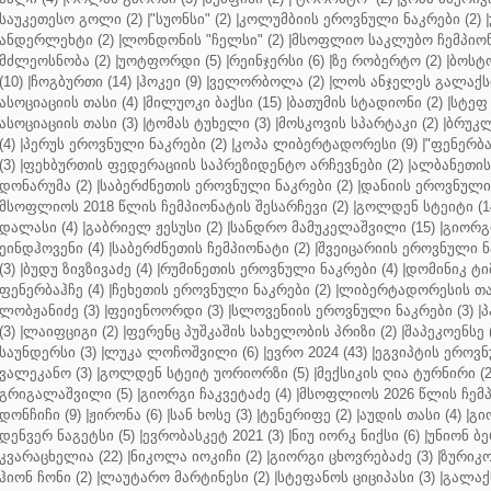
საუკეთესო გოლი (2)
|
"სუონსი" (2)
|
კოლუმბიის ეროვნული ნაკრები (2)
|
ანდერლეხტი (2)
|
ლონდონის "ჩელსი" (2)
|
მსოფლიო საკლუბო ჩემპიონა
მძლეოსნობა (2)
|
უოტფორდი (5)
|
რეინჯერსი (6)
|
ზე რობერტო (2)
|
ბოსტო
(10)
|
ჩოგბურთი (14)
|
ჰოკეი (9)
|
ველორბოლა (2)
|
ლოს ანჯელეს გალაქსი
ასოციაციის თასი (4)
|
მილუოკი ბაქსი (15)
|
ბათუმის სტადიონი (2)
|
სტეფ 
ასოციაციის თასი (3)
|
ტომას ტუხელი (3)
|
მოსკოვის სპარტაკი (2)
|
ბრუკლ
(4)
|
პერუს ეროვნული ნაკრები (2)
|
კოპა ლიბერტადორესი (9)
|
"ფენერბახ
(3)
|
ფეხბურთის ფედერაციის საპრეზიდენტო არჩევნები (2)
|
ალბანეთის
დონარუმა (2)
|
საბერძნეთის ეროვნული ნაკრები (2)
|
დანიის ეროვნული 
მსოფლიოს 2018 წლის ჩემპიონატის შესარჩევი (2)
|
გოლდენ სტეიტი (1
დალასი (4)
|
გაბრიელ ჟესუსი (2)
|
სანდრო მამუკელაშვილი (15)
|
გიორგი
ეინდჰოვენი (4)
|
საბერძნეთის ჩემპიონატი (2)
|
შვეიცარიის ეროვნული ნა
(3)
|
ბუდუ ზივზივაძე (4)
|
რუმინეთის ეროვნული ნაკრები (4)
|
დომინიკ ტიმ
ფენერბაჰჩე (4)
|
ჩეხეთის ეროვნული ნაკრები (2)
|
ლიბერტადორესის თას
ლობჟანიძე (3)
|
ფეიენოორდი (3)
|
სლოვენიის ეროვნული ნაკრები (3)
|
პ
(3)
|
ლაიფციგი (2)
|
ფერენც პუშკაშის სახელობის პრიზი (2)
|
შაპეკოენსე (
საუნდერსი (3)
|
ლუკა ლოჩოშვილი (6)
|
ევრო 2024 (43)
|
ეგვიპტის ეროვნ
ვალეკანო (3)
|
გოლდენ სტეიტ უორიორზი (5)
|
მექსიკის ღია ტურნირი (2
გრიგალაშვილი (5)
|
გიორგი ჩაკვეტაძე (4)
|
მსოფლიოს 2026 წლის ჩემპ
დონჩიჩი (9)
|
ჟირონა (6)
|
სან ხოსე (3)
|
ტენერიფე (2)
|
აუდის თასი (4)
|
გი
დენვერ ნაგეტსი (5)
|
ევრობასკეტ 2021 (3)
|
ნიუ იორკ ნიქსი (6)
|
უნიონ ბე
კვარაცხელია (22)
|
ნიკოლა იოკიჩი (2)
|
გიორგი ცხოვრებაძე (3)
|
ზურიკო
ჰიონ ჩონი (2)
|
ლაუტარო მარტინესი (2)
|
სტეფანოს ციციპასი (3)
|
გალაქს