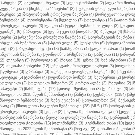
ჰარდენი (2)
|
მადრიდის რეალი (9)
|
კლეი ტომპსონი (2)
|
ალვარო მორატ
ფედერაცია (2)
|
მიუნხენის "ბაიერნი" (2)
|
იტალიის ეროვნული ნაკრები (
ნაკრები (2)
|
შოტლანდიის ეროვნული ნაკრები (4)
|
პორტუგალიის ეროვნ
ბეშიქთაში (4)
|
ფიორენტინა (9)
|
სევილია (7)
|
ატალანტა (15)
|
სადიო მანე
ეროვნული ნაკრები (3)
|
ლილი (4)
|
უეფა-ს ჩემპიონთა ლიგა (3)
|
ლაციო 
უდინეზე (6)
|
მარსელი (6)
|
ედინ ჯეკო (2)
|
ბილბაო (6)
|
ბენფიკა (4)
|
სპორტ
ვიერი (2)
|
არგენტინის ეროვნული ნაკრები (3)
|
საფრანგეთის ნაკრები (
ინგლისის სუპერთასი (3)
|
ასტონ ვილა (5)
|
ლესტერი (6)
|
ერედივიზიონი 
სიტი (2)
|
ორლანდო მეჯიქი (13)
|
სამპდორია (4)
|
გალათასარაი (4)
|
ბრაზ
ინგლისის ნაკრები (3)
|
ლონდონის არსენალი (2)
|
სანტოსი (11)
|
ორლანდ
(2)
|
ლევანტე (5)
|
ევროლიგა (8)
|
რაგბი (18)
|
ჯენოა (3)
|
სან ანტონიო (3)
|
(2)
|
ინდიანა პეისერსი (12)
|
ურუგვაის ეროვნული ნაკრები (3)
|
ბოლონია 
|
ალმერია (3)
|
გრანადა (3)
|
თურქეთის ეროვნული ნაკრები (5)
|
ნაცუ ბაშო
სელტიკი (5)
|
ტორინო (4)
|
ლეონარდო ბონუჩი (3)
|
ხელბურთი (2)
|
პორტლ
ატლეტიკო (2)
|
ატლეტიკო მინეირო (2)
|
ჟორდი ალბა (2)
|
რაფინია (2)
|
სპალეტი (2)
|
მანჩესტერი (17)
|
გიორგი შერმადინი (3)
|
ტორონტო (3)
|
ან
მსოფლიოს 2018 წლის ჩემპიონატი (7)
|
ნანტი (2)
|
ფეხბურთი (1194)
|
ამე
მსოფლიო ჩემპიონატი (3)
|
სენტ ეტიენი (4)
|
კალათბურთი (54)
|
მექსიკის
პაოკ (2)
|
მსოფლიოს საკლუბო ჩემპიონატი (28)
|
MLS (17)
|
ხორვატიის ე
ეროვნული ნაკრები (3)
|
კიევო (2)
|
ქალთა ჩემპიონთა ლიგა (2)
|
კიევის 
|
ხორვატიის ნაკრები (2)
|
ბელგიის ეროვნული ნაკრები (3)
|
სერბეთის ერ
თავისუფალი ჭიდაობა (15)
|
ფლუმინენსე (3)
|
გერმანიის თასი (10)
|
უიგა
მსოფლიოს 2022 წლის ჩემპიონატი (3)
|
რიუ ავე (2)
|
დინამო თბილისი (5
აჰლი (4)
|
როლან გაროსი (3)
|
მემფისი (2)
|
“ტორონტო” (2)
|
კოპა ამერიკა