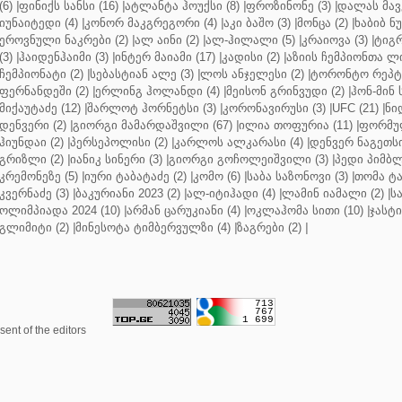
(6)
|
ფინიქს სანსი (16)
|
ატლანტა ჰოუქსი (8)
|
ფროზინონე (3)
|
დალას მავე
იუნაიტედი (4)
|
კონორ მაკგრეგორი (4)
|
აკი ბაშო (3)
|
მონცა (2)
|
ხაბიბ ნ
ეროვნული ნაკრები (2)
|
ალ აინი (2)
|
ალ-ჰილალი (5)
|
კრაიოვა (3)
|
ტიგრ
(3)
|
ჰაიდენჰაიმი (3)
|
ინტერ მაიამი (17)
|
კადისი (2)
|
აზიის ჩემპიონთა ლი
ჩემპიონატი (2)
|
სებასტიან ალე (3)
|
ლოს ანჯელესი (2)
|
ტორონტო რეპტო
ფერნანდეში (2)
|
ერლინგ ჰოლანდი (4)
|
მეისონ გრინვუდი (2)
|
ჰონ-მინ 
მიქაუტაძე (12)
|
შარლოტ ჰორნეტსი (3)
|
კორონავირუსი (3)
|
UFC (21)
|
ნი
დენვერი (2)
|
გიორგი მამარდაშვილი (67)
|
ილია თოფურია (11)
|
ფორმულ
ჰიუნდაი (2)
|
პერსეპოლისი (2)
|
კარლოს ალკარასი (4)
|
დენვერ ნაგეთსი
გრიზლი (2)
|
იანიკ სინერი (3)
|
გიორგი გოჩოლეიშვილი (3)
|
პედი პიმბლ
კრემონეზე (5)
|
იური ტაბატაძე (2)
|
კომო (6)
|
საბა საზონოვი (3)
|
თომა ტა
კვერნაძე (3)
|
ბაკურიანი 2023 (2)
|
ალ-იტიჰადი (4)
|
ლამინ იამალი (2)
|
ს
ოლიმპიადა 2024 (10)
|
არმან ცარუკიანი (4)
|
ოკლაჰომა სითი (10)
|
ჯასტი
გლიმიტი (2)
|
მინესოტა ტიმბერვულზი (4)
|
ზაგრები (2)
|
ent of the editors