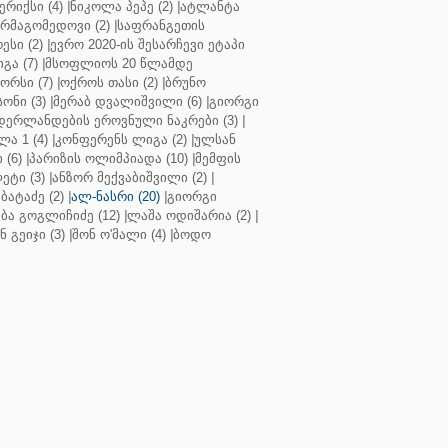
რიქსი (4)
|
ნიკოლა პეპე (2)
|
ატლანტა
ურმაგომედოვი (2)
|
საფრანგეთის
ესი (2)
|
ევრო 2020-ის შესარჩევი ეტაპი
გა (7)
|
მსოფლიოს 20 წლამდე
რსი (7)
|
ოქროს თასი (2)
|
ბრუნო
სონი (3)
|
მერაბ დვალიშვილი (6)
|
გიორგი
დერლანდების ეროვნული ნაკრები (3)
|
ა 1 (4)
|
კონფერენს ლიგა (2)
|
ულსან
 (6)
|
პარიზის ოლიმპიადა (10)
|
მემფის
ეტი (3)
|
ანზორ მექვაბიშვილი (2)
|
ბატაძე (2)
|
ალ-ნასრი (20)
|
გიორგი
აბა გოგლიჩიძე (12)
|
ლაშა ოდიშარია (2)
|
ნ გეიჯი (3)
|
შონ ო'მალი (4)
|
ბოდო