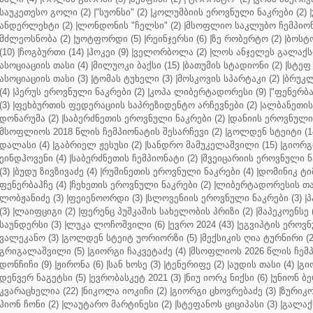
საუკეთესო გოლი (2)
|
"სუონსი" (2)
|
კოლუმბიის ეროვნული ნაკრები (2)
|
ანდერლეხტი (2)
|
ლონდონის "ჩელსი" (2)
|
მსოფლიო საკლუბო ჩემპიონა
მძლეოსნობა (2)
|
უოტფორდი (5)
|
რეინჯერსი (6)
|
ზე რობერტო (2)
|
ბოსტო
(10)
|
ჩოგბურთი (14)
|
ჰოკეი (9)
|
ველორბოლა (2)
|
ლოს ანჯელეს გალაქსი
ასოციაციის თასი (4)
|
მილუოკი ბაქსი (15)
|
ბათუმის სტადიონი (2)
|
სტეფ 
ასოციაციის თასი (3)
|
ტომას ტუხელი (3)
|
მოსკოვის სპარტაკი (2)
|
ბრუკლ
(4)
|
პერუს ეროვნული ნაკრები (2)
|
კოპა ლიბერტადორესი (9)
|
"ფენერბახ
(3)
|
ფეხბურთის ფედერაციის საპრეზიდენტო არჩევნები (2)
|
ალბანეთის
დონარუმა (2)
|
საბერძნეთის ეროვნული ნაკრები (2)
|
დანიის ეროვნული 
მსოფლიოს 2018 წლის ჩემპიონატის შესარჩევი (2)
|
გოლდენ სტეიტი (1
დალასი (4)
|
გაბრიელ ჟესუსი (2)
|
სანდრო მამუკელაშვილი (15)
|
გიორგი
ეინდჰოვენი (4)
|
საბერძნეთის ჩემპიონატი (2)
|
შვეიცარიის ეროვნული ნა
(3)
|
ბუდუ ზივზივაძე (4)
|
რუმინეთის ეროვნული ნაკრები (4)
|
დომინიკ ტიმ
ფენერბაჰჩე (4)
|
ჩეხეთის ეროვნული ნაკრები (2)
|
ლიბერტადორესის თას
ლობჟანიძე (3)
|
ფეიენოორდი (3)
|
სლოვენიის ეროვნული ნაკრები (3)
|
პ
(3)
|
ლაიფციგი (2)
|
ფერენც პუშკაშის სახელობის პრიზი (2)
|
შაპეკოენსე (
საუნდერსი (3)
|
ლუკა ლოჩოშვილი (6)
|
ევრო 2024 (43)
|
ეგვიპტის ეროვნ
ვალეკანო (3)
|
გოლდენ სტეიტ უორიორზი (5)
|
მექსიკის ღია ტურნირი (2
გრიგალაშვილი (5)
|
გიორგი ჩაკვეტაძე (4)
|
მსოფლიოს 2026 წლის ჩემპ
დონჩიჩი (9)
|
ჟირონა (6)
|
სან ხოსე (3)
|
ტენერიფე (2)
|
აუდის თასი (4)
|
გი
დენვერ ნაგეტსი (5)
|
ევრობასკეტ 2021 (3)
|
ნიუ იორკ ნიქსი (6)
|
უნიონ ბე
კვარაცხელია (22)
|
ნიკოლა იოკიჩი (2)
|
გიორგი ცხოვრებაძე (3)
|
ზურიკო
ჰიონ ჩონი (2)
|
ლაუტარო მარტინესი (2)
|
სტეფანოს ციციპასი (3)
|
გალაქს