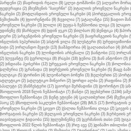
ჰარდენი (2)
|
მადრიდის რეალი (9)
|
კლეი ტომპსონი (2)
|
ალვარო მორატ
ფედერაცია (2)
|
მიუნხენის "ბაიერნი" (2)
|
იტალიის ეროვნული ნაკრები (
ნაკრები (2)
|
შოტლანდიის ეროვნული ნაკრები (4)
|
პორტუგალიის ეროვნ
ბეშიქთაში (4)
|
ფიორენტინა (9)
|
სევილია (7)
|
ატალანტა (15)
|
სადიო მანე
ეროვნული ნაკრები (3)
|
ლილი (4)
|
უეფა-ს ჩემპიონთა ლიგა (3)
|
ლაციო 
უდინეზე (6)
|
მარსელი (6)
|
ედინ ჯეკო (2)
|
ბილბაო (6)
|
ბენფიკა (4)
|
სპორტ
ვიერი (2)
|
არგენტინის ეროვნული ნაკრები (3)
|
საფრანგეთის ნაკრები (
ინგლისის სუპერთასი (3)
|
ასტონ ვილა (5)
|
ლესტერი (6)
|
ერედივიზიონი 
სიტი (2)
|
ორლანდო მეჯიქი (13)
|
სამპდორია (4)
|
გალათასარაი (4)
|
ბრაზ
ინგლისის ნაკრები (3)
|
ლონდონის არსენალი (2)
|
სანტოსი (11)
|
ორლანდ
(2)
|
ლევანტე (5)
|
ევროლიგა (8)
|
რაგბი (18)
|
ჯენოა (3)
|
სან ანტონიო (3)
|
(2)
|
ინდიანა პეისერსი (12)
|
ურუგვაის ეროვნული ნაკრები (3)
|
ბოლონია 
|
ალმერია (3)
|
გრანადა (3)
|
თურქეთის ეროვნული ნაკრები (5)
|
ნაცუ ბაშო
სელტიკი (5)
|
ტორინო (4)
|
ლეონარდო ბონუჩი (3)
|
ხელბურთი (2)
|
პორტლ
ატლეტიკო (2)
|
ატლეტიკო მინეირო (2)
|
ჟორდი ალბა (2)
|
რაფინია (2)
|
სპალეტი (2)
|
მანჩესტერი (17)
|
გიორგი შერმადინი (3)
|
ტორონტო (3)
|
ან
მსოფლიოს 2018 წლის ჩემპიონატი (7)
|
ნანტი (2)
|
ფეხბურთი (1194)
|
ამე
მსოფლიო ჩემპიონატი (3)
|
სენტ ეტიენი (4)
|
კალათბურთი (54)
|
მექსიკის
პაოკ (2)
|
მსოფლიოს საკლუბო ჩემპიონატი (28)
|
MLS (17)
|
ხორვატიის ე
ეროვნული ნაკრები (3)
|
კიევო (2)
|
ქალთა ჩემპიონთა ლიგა (2)
|
კიევის 
|
ხორვატიის ნაკრები (2)
|
ბელგიის ეროვნული ნაკრები (3)
|
სერბეთის ერ
თავისუფალი ჭიდაობა (15)
|
ფლუმინენსე (3)
|
გერმანიის თასი (10)
|
უიგა
მსოფლიოს 2022 წლის ჩემპიონატი (3)
|
რიუ ავე (2)
|
დინამო თბილისი (5
აჰლი (4)
|
როლან გაროსი (3)
|
მემფისი (2)
|
“ტორონტო” (2)
|
კოპა ამერიკა