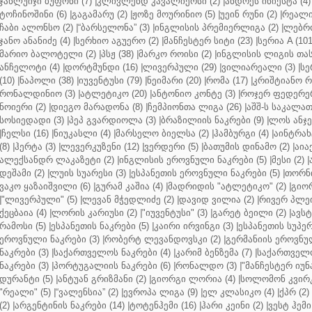
ჯანლუიჯი ბუფონი (7)
|
კლივლენდ კავალიერსი (2)
|
ანდრეს ინიესტა (4)
ტოჩინოშინი (6)
|
გაგამარუ (2)
|
ჟოზე მოურინიო (5)
|
უეინ რუნი (2)
|
რეალი 
ჩაბი ალონსო (2)
|
“ბარსელონა” (3)
|
ინგლისის პრემიერლიგა (2)
|
ლებრო
ჯანო ანანიძე (4)
|
სერხიო აგუერო (2)
|
მანჩესტერ სიტი (23)
|
სერია A (101
მარიო ბალოტელი (2)
|
პსჟ (38)
|
მარკო როისი (2)
|
ინგლისის ლიგის თასი
ანჩელოტი (4)
|
დორტმუნდი (16)
|
ლივერპული (29)
|
ვილიარეალი (3)
|
სე
(10)
|
ნაპოლი (38)
|
იუვენტუსი (79)
|
ნეიმარი (20)
|
რომა (17)
|
კრიშტიანო რ
რონალდინიო (3)
|
ატლეტიკო (20)
|
ანტონიო კონტე (3)
|
როჯერ ფედერერ
ნოიერი (2)
|
დიეგო მარადონა (8)
|
ჩემპიონთა ლიგა (26)
|
აშშ-ს საკალათ
სოსიედადი (3)
|
პეპ გვარდიოლა (3)
|
ბრაზილიის ნაკრები (9)
|
ლოს ანჯე
|
ჩელსი (16)
|
ნიუკასლი (4)
|
მარსელო ბიელსა (2)
|
ჰამბურგი (4)
|
აინტრახტ
(8)
|
ჰერტა (3)
|
ლევერკუზენი (12)
|
ვერდერი (5)
|
ბათუმის დინამო (2)
|
აიაქ
ალექსანდრ ლაკაზეტი (2)
|
ინგლისის ეროვნული ნაკრები (5)
|
მესი (2)
|
დეშამი (2)
|
ლუის სუარესი (3)
|
ესპანეთის ეროვნული ნაკრები (5)
|
თორნი
ვაკო ყაზაიშვილი (6)
|
გურამ კაშია (4)
|
მადრიდის "ატლეტიკო" (2)
|
გიორ
|
"ლივერპული" (5)
|
ლევან მჭედლიძე (2)
|
დავიდ ვილია (2)
|
რივერ პლეი
ქეცბაია (4)
|
ლორის კარიუსი (2)
|
"იუვენტუსი" (3)
|
გარეტ ბეილი (2)
|
ავსტ
რამოსი (5)
|
ესპანეთის ნაკრები (5)
|
კაირი ირვინგი (3)
|
ესპანეთის სუპერ
ეროვნული ნაკრები (3)
|
რობერტ ლევანდოვსკი (2)
|
გერმანიის ეროვნულ
ნაკრები (3)
|
საქართველოს ნაკრები (4)
|
კარიმ ბენზემა (7)
|
საქართველო
ნაკრები (3)
|
პორტუგალიის ნაკრები (6)
|
რონალდო (3)
|
"მანჩესტერ იუნ
დურანტი (5)
|
ანტუან გრიზმანი (2)
|
გიორგი ლორია (4)
|
სოლომონ კვირკ
"რეალი" (5)
|
“ვალენსია” (2)
|
ევროპა ლიგა (9)
|
ელ კლასიკო (4)
|
ქპრ (2)
(2)
|
არგენტინის ნაკრები (14)
|
ტოტენჰემი (16)
|
ჰარი კეინი (2)
|
ვესტ ჰემი 