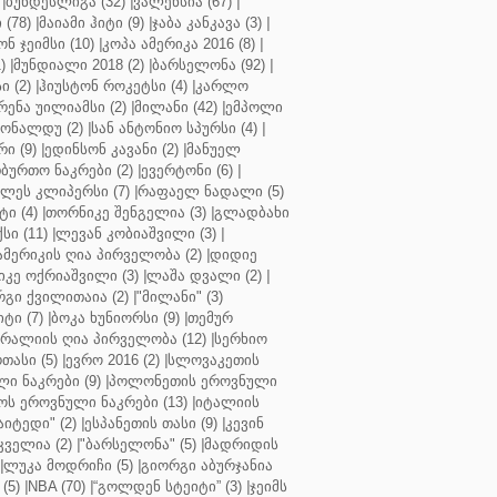
|
ბუნდესლიგა (32)
|
ვალენსია (67)
|
(78)
|
მაიამი ჰიტი (9)
|
ჯაბა კანკავა (3)
|
ნ ჯეიმსი (10)
|
კოპა ამერიკა 2016 (8)
|
)
|
მუნდიალი 2018 (2)
|
ბარსელონა (92)
|
 (2)
|
ჰიუსტონ როკეტსი (4)
|
კარლო
რენა უილიამსი (2)
|
მილანი (42)
|
ემპოლი
ონალდუ (2)
|
სან ანტონიო სპურსი (4)
|
ი (9)
|
ედინსონ კავანი (2)
|
მანუელ
ბურთო ნაკრები (2)
|
ევერტონი (6)
|
ლეს კლიპერსი (7)
|
რაფაელ ნადალი (5)
ი (4)
|
თორნიკე შენგელია (3)
|
გლადბახი
სი (11)
|
ლევან კობიაშვილი (3)
|
ამერიკის ღია პირველობა (2)
|
დიდიე
კე ოქრიაშვილი (3)
|
ლაშა დვალი (2)
|
გი ქვილითაია (2)
|
"მილანი" (3)
ტი (7)
|
ბოკა ხუნიორსი (9)
|
თემურ
რალიის ღია პირველობა (12)
|
სერხიო
თასი (5)
|
ევრო 2016 (2)
|
სლოვაკეთის
ი ნაკრები (9)
|
პოლონეთის ეროვნული
ს ეროვნული ნაკრები (13)
|
იტალიის
აიტედი" (2)
|
ესპანეთის თასი (9)
|
კევინ
ველია (2)
|
"ბარსელონა" (5)
|
მადრიდის
|
ლუკა მოდრიჩი (5)
|
გიორგი აბურჯანია
(5)
|
NBA (70)
|
“გოლდენ სტეიტი” (3)
|
ჯეიმს