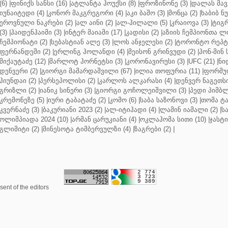
(6)
|
ფინიქს სანსი (16)
|
ატლანტა ჰოუქსი (8)
|
ფროზინონე (3)
|
დალას მავე
იუნაიტედი (4)
|
კონორ მაკგრეგორი (4)
|
აკი ბაშო (3)
|
მონცა (2)
|
ხაბიბ ნ
ეროვნული ნაკრები (2)
|
ალ აინი (2)
|
ალ-ჰილალი (5)
|
კრაიოვა (3)
|
ტიგრ
(3)
|
ჰაიდენჰაიმი (3)
|
ინტერ მაიამი (17)
|
კადისი (2)
|
აზიის ჩემპიონთა ლი
ჩემპიონატი (2)
|
სებასტიან ალე (3)
|
ლოს ანჯელესი (2)
|
ტორონტო რეპტო
ფერნანდეში (2)
|
ერლინგ ჰოლანდი (4)
|
მეისონ გრინვუდი (2)
|
ჰონ-მინ 
მიქაუტაძე (12)
|
შარლოტ ჰორნეტსი (3)
|
კორონავირუსი (3)
|
UFC (21)
|
ნი
დენვერი (2)
|
გიორგი მამარდაშვილი (67)
|
ილია თოფურია (11)
|
ფორმულ
ჰიუნდაი (2)
|
პერსეპოლისი (2)
|
კარლოს ალკარასი (4)
|
დენვერ ნაგეთსი
გრიზლი (2)
|
იანიკ სინერი (3)
|
გიორგი გოჩოლეიშვილი (3)
|
პედი პიმბლ
კრემონეზე (5)
|
იური ტაბატაძე (2)
|
კომო (6)
|
საბა საზონოვი (3)
|
თომა ტა
კვერნაძე (3)
|
ბაკურიანი 2023 (2)
|
ალ-იტიჰადი (4)
|
ლამინ იამალი (2)
|
ს
ოლიმპიადა 2024 (10)
|
არმან ცარუკიანი (4)
|
ოკლაჰომა სითი (10)
|
ჯასტი
გლიმიტი (2)
|
მინესოტა ტიმბერვულზი (4)
|
ზაგრები (2)
|
ent of the editors