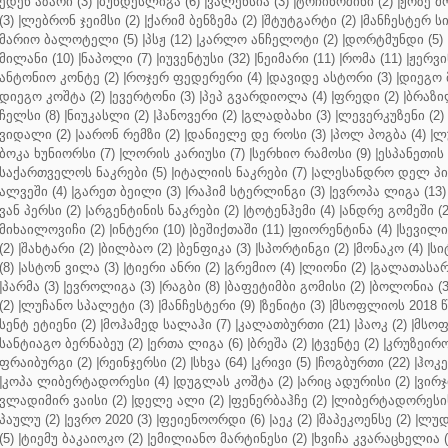
ედენ აზარი (3)
|
ბუნდესლიგა (6)
|
ვალენსია (3)
|
ტოჩინოშინი (2)
|
ჟოზე მ
(3)
|
ლებრონ ჯეიმსი (2)
|
ქარიმ ბენზემა (2)
|
შტუტგარტი (2)
|
მანჩესტერ სი
მარიო ბალოტელი (5)
|
პსჟ (12)
|
კარლო ანჩელოტი (2)
|
დორტმუნდი (5)
მილანი (10)
|
ნაპოლი (7)
|
იუვენტუსი (32)
|
ნეიმარი (11)
|
რომა (11)
|
ჟერვი
ანტონიო კონტე (2)
|
როჯერ ფედერერი (4)
|
დავიდე ასტორი (3)
|
დიეგო 
დიეგო კოშტა (2)
|
ევერტონი (3)
|
პეპ გვარდიოლა (4)
|
ფრედი (2)
|
ბრაზი
ჩელსი (8)
|
ნიუკასლი (2)
|
ჰანოვერი (2)
|
გლადბახი (3)
|
ლევერკუზენი (2)
ვიდალი (2)
|
აარონ რემზი (2)
|
დანიელე დე როსი (3)
|
პოლ პოგბა (4)
|
ლუ
ბოკა ხუნიორსი (7)
|
ლორის კარიუსი (7)
|
სერხიო რამოსი (9)
|
ესპანეთის 
საქართველოს ნაკრები (5)
|
იტალიის ნაკრები (7)
|
ალესანდრო დელ პიე
ალვეში (4)
|
გარეთ ბეილი (3)
|
რაჰიმ სტერლინგი (3)
|
ევროპა ლიგა (13)
ვან პერსი (2)
|
არგენტინის ნაკრები (2)
|
ტოტენჰემი (4)
|
ანდრე გომეში (2
მიხაილოვიჩი (2)
|
ინტერი (10)
|
ბეშიქთაში (11)
|
ფიორენტინა (4)
|
სევილია
(2)
|
შახტარი (2)
|
ბილბაო (2)
|
ბენფიკა (3)
|
სპორტინგი (2)
|
მონაკო (4)
|
სი
(8)
|
ასტონ ვილა (3)
|
ტიერი ანრი (2)
|
გრემიო (4)
|
ლიონი (2)
|
გალათასარა
|
პარმა (3)
|
ევროლიგა (3)
|
რაგბი (8)
|
ბაფეტიმბი გომისი (2)
|
ბოლონია (3
(2)
|
ლუჩანო სპალეტი (3)
|
მანჩესტერი (9)
|
ზენიტი (3)
|
მსოფლიოს 2018 წ
სენტ ეტიენი (2)
|
მოჰამედ სალაჰი (7)
|
კალათბურთი (21)
|
პაოკ (2)
|
მსოფ
სანტიაგო ბერნაბეუ (2)
|
ერთა ლიგა (6)
|
ბრეშა (2)
|
ტვენტე (2)
|
კრუზეირო
ფრაიბურგი (2)
|
რეინჯერსი (2)
|
სხვა (64)
|
კრივი (5)
|
ჩოგბურთი (22)
|
ჰოკე
|
კოპა ლიბერტადორესი (4)
|
დუგლას კოშტა (2)
|
არიც ადურისი (2)
|
ვირჯ
ვლადიმირ ვაისი (2)
|
დელე ალი (2)
|
ფენერბაჰჩე (2)
|
ლიბერტადორესის 
პაულუ (2)
|
ევრო 2020 (3)
|
ფეიენოორდი (6)
|
აეკ (2)
|
შაპეკოენსე (2)
|
ლუდ
(5)
|
ტიემუ ბაკაიოკო (2)
|
ემილიანო მარტინესი (2)
|
ხვიჩა კვარაცხელია (