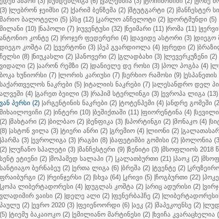
ედენ აზარი (3)
|
ბუნდესლიგა (6)
|
ვალენსია (3)
|
ტოჩინოშინი (2)
|
ჟოზე მ
(3)
|
ლებრონ ჯეიმსი (2)
|
ქარიმ ბენზემა (2)
|
შტუტგარტი (2)
|
მანჩესტერ სი
მარიო ბალოტელი (5)
|
პსჟ (12)
|
კარლო ანჩელოტი (2)
|
დორტმუნდი (5)
მილანი (10)
|
ნაპოლი (7)
|
იუვენტუსი (32)
|
ნეიმარი (11)
|
რომა (11)
|
ჟერვი
ანტონიო კონტე (2)
|
როჯერ ფედერერი (4)
|
დავიდე ასტორი (3)
|
დიეგო 
დიეგო კოშტა (2)
|
ევერტონი (3)
|
პეპ გვარდიოლა (4)
|
ფრედი (2)
|
ბრაზი
ჩელსი (8)
|
ნიუკასლი (2)
|
ჰანოვერი (2)
|
გლადბახი (3)
|
ლევერკუზენი (2)
ვიდალი (2)
|
აარონ რემზი (2)
|
დანიელე დე როსი (3)
|
პოლ პოგბა (4)
|
ლუ
ბოკა ხუნიორსი (7)
|
ლორის კარიუსი (7)
|
სერხიო რამოსი (9)
|
ესპანეთის 
საქართველოს ნაკრები (5)
|
იტალიის ნაკრები (7)
|
ალესანდრო დელ პიე
ალვეში (4)
|
გარეთ ბეილი (3)
|
რაჰიმ სტერლინგი (3)
|
ევროპა ლიგა (13)
ვან პერსი (2)
|
არგენტინის ნაკრები (2)
|
ტოტენჰემი (4)
|
ანდრე გომეში (2
მიხაილოვიჩი (2)
|
ინტერი (10)
|
ბეშიქთაში (11)
|
ფიორენტინა (4)
|
სევილია
(2)
|
შახტარი (2)
|
ბილბაო (2)
|
ბენფიკა (3)
|
სპორტინგი (2)
|
მონაკო (4)
|
სი
(8)
|
ასტონ ვილა (3)
|
ტიერი ანრი (2)
|
გრემიო (4)
|
ლიონი (2)
|
გალათასარა
|
პარმა (3)
|
ევროლიგა (3)
|
რაგბი (8)
|
ბაფეტიმბი გომისი (2)
|
ბოლონია (3
(2)
|
ლუჩანო სპალეტი (3)
|
მანჩესტერი (9)
|
ზენიტი (3)
|
მსოფლიოს 2018 წ
სენტ ეტიენი (2)
|
მოჰამედ სალაჰი (7)
|
კალათბურთი (21)
|
პაოკ (2)
|
მსოფ
სანტიაგო ბერნაბეუ (2)
|
ერთა ლიგა (6)
|
ბრეშა (2)
|
ტვენტე (2)
|
კრუზეირო
ფრაიბურგი (2)
|
რეინჯერსი (2)
|
სხვა (64)
|
კრივი (5)
|
ჩოგბურთი (22)
|
ჰოკე
|
კოპა ლიბერტადორესი (4)
|
დუგლას კოშტა (2)
|
არიც ადურისი (2)
|
ვირჯ
ვლადიმირ ვაისი (2)
|
დელე ალი (2)
|
ფენერბაჰჩე (2)
|
ლიბერტადორესის 
პაულუ (2)
|
ევრო 2020 (3)
|
ფეიენოორდი (6)
|
აეკ (2)
|
შაპეკოენსე (2)
|
ლუდ
(5)
|
ტიემუ ბაკაიოკო (2)
|
ემილიანო მარტინესი (2)
|
ხვიჩა კვარაცხელია (