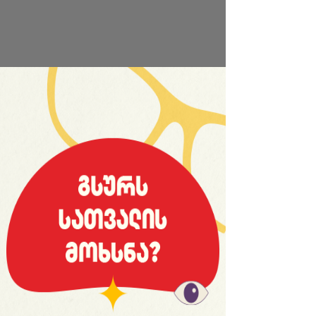
საიტის სრული ვერსია
ლიგა 2[en]
Kankava Stayed in "Reims"
12:58 | 01.09.2016
Georgian national team’s midfielder Jaba
Kankava stayed in “Reims”. In the summer