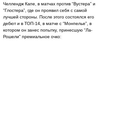
Челлендж Капе, в матчах против “Вустера” и
“Глостера”, где он проявил себя с самой
лучшей стороны. После этого состоялся его
дебют и в ТОП-14, в матче с “Монпелье”, в
котором он занес попытку, принесшую “Ла-
Рошели” премиальное очко:
“Я играл против команды, которую покинул,
и хотел доказать им, что мог играть на таком
уровне” - сказал Базадзе после игры.
Гиоргадзе очень рад успешному старту Гаги:
“Он должен продолжить в таком же духе. В
его лице команда приобрела серьезную
силу. Его сильная сторона - физические
данные. Мы должны продолжить работу,
чтобы он совершенствовался и стал еще
более выносливым”.
Зура Ксоврели
Комментарий
(0)
Для добавления комментария Вам