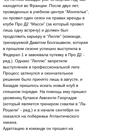
находится во Франции. После двух лет,
проведенных в учебном центре “Монпелье”,
он провел один сезон на правах аренды в
клубе Про Д2 “Масси” (за который провел
лишь одну встречу) и должен был
продолжить карьеру в “Лилле” (команде,
тренируемой Давитом Болгашвили, которая
в прошлом сезоне успешно выступила в
Федерал 1 и завоевала путевку в Про Д2 -
ред.). Однако “Лиллю” запретили
выступление в профессиональной лиге.
Процесс затянулся и окончательное
решение было принято лишь в августе, и
Базадзе пришлось искать новый клуб в
спешном порядке. На помощь ему пришел
уроженец Кутаиси Аквсенти Гиоргадзе
(который является тренером схватки в “Ла-
Рошели” - ред.) и в начале сентября он
оказался на побережье Атлантического
океана.
Адаптацию в команде он прошел на