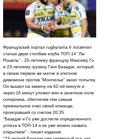
Французский портал rugbyrama.fr посвятил
статью двум столбам клуба ТОП-14 “Ла-
Рошель” - 25-летнему французу Максиму Го
и 23-летнему грузину Гаги Базадзе, который
в своем первом же матче в элитном
дивизионе против "Монпелье" занес попытку.
Он вышел на замену на 62-ой минуте и
через 16 минут уложил мяч в зачетном поле
соперника, обеспечив тем самым
премиальное очко своей команде,
проигравшей со счетом 20:25.
“Базадзе и Го уже достигли определенного
успеха в ТОП-14 и их уже можно назвать
открытием” - пишет издание.
“23-летний Базадзе уже четвертый год, как