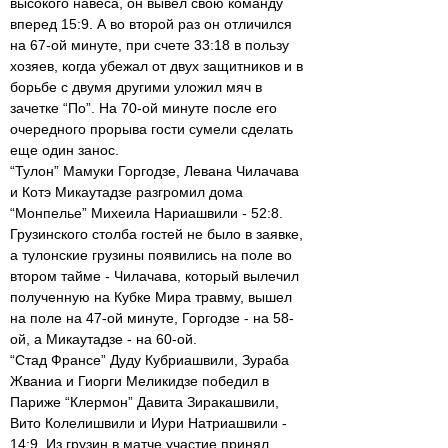
высокого навеса, он вывел свою команду
вперед 15:9. А во второй раз он отличился
на 67-ой минуте, при счете 33:18 в пользу
хозяев, когда убежал от двух защитников и в
борьбе с двумя другими уложил мяч в
зачетке “По”. На 70-ой минуте после его
очередного прорыва гости сумели сделать
еще один занос.
“Тулон” Мамуки Горгодзе, Левана Чилачава
и Котэ Микаутадзе разгромил дома
“Монпелье” Михеила Нариашвили - 52:8.
Грузинского столба гостей не было в заявке,
а тулонские грузины появились на поле во
втором тайме - Чилачава, который вылечил
полученную на Кубке Мира травму, вышел
на поле на 47-ой минуте, Горгодзе - на 58-
ой, а Микаутадзе - на 60-ой.
“Стад Франсе” Дуду Кубриашвили, Зураба
Жваниа и Гиорги Меликидзе победил в
Париже “Клермон” Давита Зиракашвили,
Вито Колелишвили и Иури Натриашвили -
14:9. Из грузин в матче участие принял