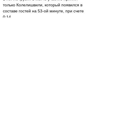
только Колелишвили, который появился в
составе гостей на 53-ой минуте, при счете
0:14.
“Ля Рошель” Лексо Каулашвили победил в
родных стенах “Ойонну” 38:3. Грузинский
столб вышел на поле на 64-ой минуте.
“Брив” Карлена Асиешвили, Годердзи
Швелидзе и Гиорги Жгенти одержал дома
победу над “Бордо” 16:3. Асиешвили
появился в составе хозяев на 46-ой минуте,
когда счет был лишь 3:0.
“Тулуза” Васила Каковина выиграла дома у
“Гренобля” 52:12. Каковин начал матч в
стартовом составе и был заменен на 47-ой
минуте, когда счет был 38:5. “Расинг” Давита
Хинчагишвили уступил в гостях “Кастру” 8:34.
Грузинский столб сыграл последние 22
минуты. К моменту его выхода на поле
судьба матча была практически решена -
хозяева вели в счете 29:3.
Зура Ксоврели