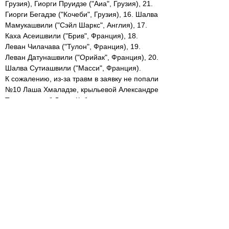
Грузия), Гиорги Пруидзе ("Аиа", Грузия), 21.
Гиорги Бегадзе ("Кочеби", Грузия), 16. Шалва
Мамукашвили ("Сэйл Шаркс", Англия), 17.
Каха Асеишвили ("Брив", Франция), 18.
Леван Чилачава ("Тулон", Франция), 19.
Леван Датунашвили ("Орийак", Франция), 20.
Шалва Сутиашвили ("Масси", Франция).
К сожалению, из-за травм в заявку не попали
№10 Лаша Хмаладзе, крыльевой Александре
Тодуа и столб Давит Кубриашвили.
Грузия - Тонга. 19 сентября. Кингсхолм
Стэдиум.
15:00 (12:00 по местному времени)
Комментарий
(0)
Для добавления комментария Вам
необходимо войти
???
Пароль