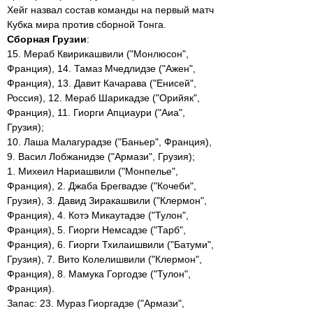
Хейг назвал состав команды на первый матч
Кубка мира против сборной Тонга.
Сборная Грузии
:
15. Мераб Квирикашвили ("Монлюсон",
Франция), 14. Тамаз Мчедлидзе ("Ажен",
Франция), 13. Давит Качарава ("Енисей",
Россия), 12. Мераб Шарикадзе ("Орийяк",
Франция), 11. Гиорги Апциаури ("Аиа",
Грузия);
10. Лаша Малагурадзе ("Баньер", Франция),
9. Васил Лобжанидзе ("Армази", Грузия);
1. Михеил Нариашвили ("Монпелье",
Франция), 2. Джаба Брегвадзе ("Кочеби",
Грузия), 3. Давид Зиракашвили ("Клермон",
Франция), 4. Котэ Микаутадзе ("Тулон",
Франция), 5. Гиорги Немсадзе ("Тарб",
Франция), 6. Гиорги Тхилаишвили ("Батуми",
Грузия), 7. Вито Колелишвили ("Клермон",
Франция), 8. Мамука Горгодзе ("Тулон",
Франция).
Запас: 23. Мураз Гиоргадзе ("Армази",