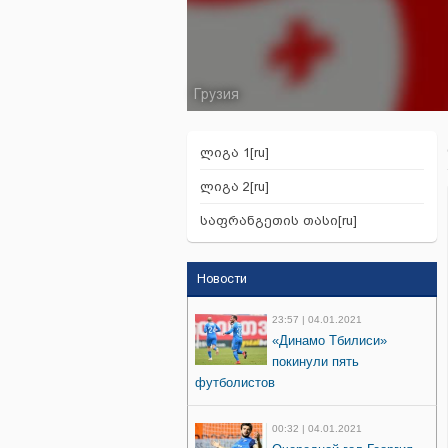
Грузия
ლიგა 1[ru]
ლიგა 2[ru]
საფრანგეთის თასი[ru]
Новости
23:57 | 04.01.2021
«Динамо Тбилиси»
покинули пять
футболистов
00:32 | 04.01.2021