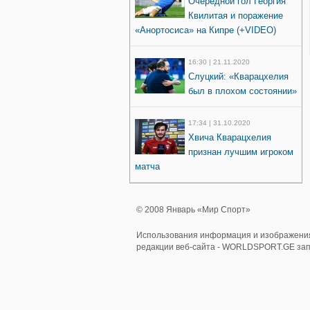
Очередной гол Георгия
Квилитая и поражение
«Анортосиса» на Кипре (+VIDEO)
16:30 | 21.11.2020
Слуцкий: «Кварацхелия
был в плохом состоянии»
17:34 | 31.10.2020
Хвича Кварацхелия
признан лучшим игроком
матча
© 2008 Январь «Мир Спорт»
Использования информация и изображения
редакции веб-сайта - WORLDSPORT.GE за
0.577046