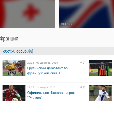
Англия
Франция
ახალი ამბები[ru]
0
20:15 | 08 Декабрь, 2019
Грузинский дебютант во
французской лиге 1
0
21:17 | 14 Август, 2015
Официально: Канкава игрок
"Реймса"