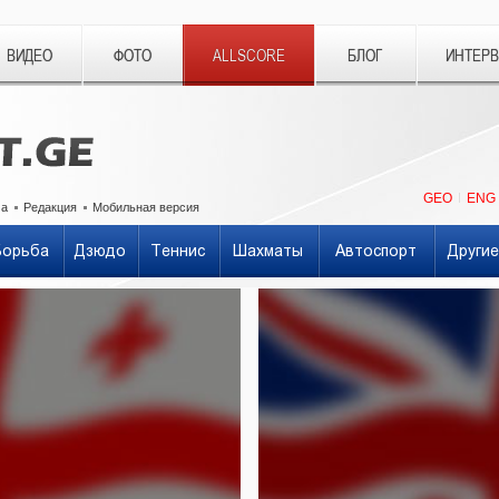
ВИДЕО
ФОТО
ALLSCORE
БЛОГ
ИНТЕР
GEO
ENG
ма
Редакция
Мобильная версия
Борьба
Дзюдо
Теннис
Шахматы
Автоспорт
Другие