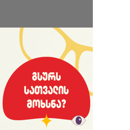
საიტის სრული ვერსია
© 2008 იანვარი, «მსოფლიო სპორტი»
ვებ-გვერდ WORLDSPORT.GE-ს ინფორმაციებისა და
ფოტომასალის გამოყენება, რედაქციასთან
შეთანხმების გარეშე, აკრძალულია!