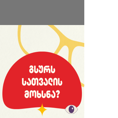
საიტის სრული ვერსია
© 2008 იანვარი, «მსოფლიო სპორტი»
ვებ-გვერდ WORLDSPORT.GE-ს ინფორმაციებისა და
ფოტომასალის გამოყენება, რედაქციასთან
შეთანხმების გარეშე, აკრძალულია!