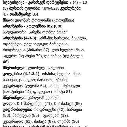
სტატისტიკა - კარისკენ დარტყმები:
7 (4) – 10
(5)
ბურთის ფლობა:
48%-52%
კუთხურები:
4:7
თამაშგარე:
3:4
მსაჯი:
ვილმარ როლდანი (კოლუმბია)
არგენტინა - კოლუმბია 0:2 (0:0)
სალვადორი, „არენა ფონტე ნოვა“
არგენტინა (4-3-3):
არმანი; სარავია, პეცელა,
ოტამენდი, ტალიაფიკო; პარედესი,
როდრიგესი (პიზარო 67), ლო სელსო; მესი,
აგუერო (სუარესი 79), დი მარია (დე პაული
46)
მწვრთნელი:
ლიონელ სკალონი
კოლუმბია (4-2-3-1):
ოსპინა; მედინა, მინა,
სანჩესი, ტესილო; ბარიოსი, ურიბე;
კუადრადო (ლერმა 64), ხამესი, მურიელი
(მარტინესი 14); ფალკაო (ძაპატა 81)
მწვრთნელი:
კარლოს კეირუში
გოლი:
0:1 მარტინესი (71), 0:2 ძაპატა (86)
გაფრთხილება:
როდრიგესი (42), სარავია
(53), პარედესი (55) - ფალკაო (19),
კუადრადო (61), ძაპატა (87), ლერმა (90)