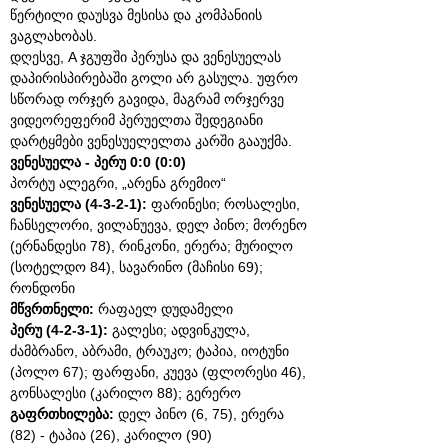
წერტილი დაუსვა მესისა და კომპანიის
ვაგლახობას.
დღესვე, A ჯგუფში პერუსა და ვენესუელას
დაპირისპირებაში გოლი არ გასულა. უფრო
სწორად ორჯერ გავიდა, მაგრამ ორჯერვე
ვიდეორეფერიმ პერუელთა შედეგიანი
დარტყმები ვენესუელელთა კარში გააუქმა.
ვენესუელა - პერუ 0:0 (0:0)
პორტუ ალეგრი, „არენა გრემიო“
ვენესუელა (4-3-2-1):
ფარინესი; როსალესი,
ჩანსელორი, ვილანუევა, დელ პინო; მორენო
(ერნანდესი 78), რინკონი, ერერა; მურილო
(სოტელდო 84), სავარინო (მაჩისი 69);
რონდონი
მწვრთნელი:
რაფაელ დუდამელი
პერუ (4-2-3-1):
გალესი; ადვინკულა,
ძამბრანო, აბრამი, ტრაუკო; ტაპია, იოტუნი
(პოლო 67); ფარფანი, კუევა (ფლორესი 46),
გონსალესი (კარილო 88); გერერო
გაფრთხილება:
დელ პინო (6, 75), ერერა
(82) - ტაპია (26), კარილო (90)