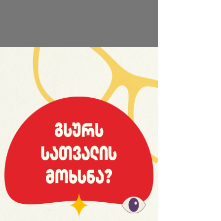
საიტის სრული ვერსია
© 2008 იანვარი, «მსოფლიო სპორტი»
ვებ-გვერდ WORLDSPORT.GE-ს ინფორმაციებისა და
ფოტომასალის გამოყენება, რედაქციასთან
შეთანხმების გარეშე, აკრძალულია!