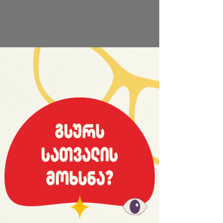
საიტის სრული ვერსია
© 2008 იანვარი, «მსოფლიო სპორტი»
ვებ-გვერდ WORLDSPORT.GE-ს ინფორმაციებისა და
ფოტომასალის გამოყენება, რედაქციასთან
შეთანხმების გარეშე, აკრძალულია!