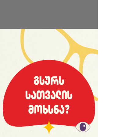
საიტის სრული ვერსია
© 2008 იანვარი, «მსოფლიო სპორტი»
ვებ-გვერდ WORLDSPORT.GE-ს ინფორმაციებისა და
ფოტომასალის გამოყენება, რედაქციასთან
შეთანხმების გარეშე, აკრძალულია!