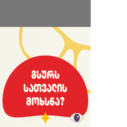
საიტის სრული ვერსია
© 2008 იანვარი, «მსოფლიო სპორტი»
ვებ-გვერდ WORLDSPORT.GE-ს ინფორმაციებისა და
ფოტომასალის გამოყენება, რედაქციასთან
შეთანხმების გარეშე, აკრძალულია!