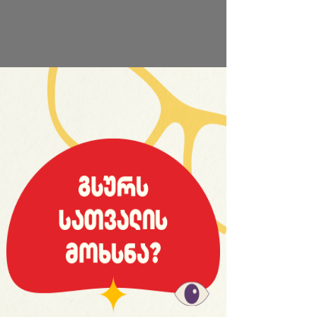
საიტის სრული ვერსია
© 2008 იანვარი, «მსოფლიო სპორტი»
ვებ-გვერდ WORLDSPORT.GE-ს ინფორმაციებისა და
ფოტომასალის გამოყენება, რედაქციასთან
შეთანხმების გარეშე, აკრძალულია!