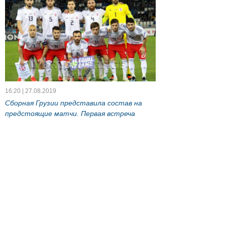
16:20 | 27.08.2019
Сборная Грузии представила состав на
предстоящие матчи. Первая встреча
состоится 2-го сентября против сборной
Южной Кореи в Стамбуле. 8 сентября
грузины сыграют с Данией в рамках
квалификационного этапа Чемпионата
Европы 2020.
Очередной гол Вако Казаишвили
в MLS