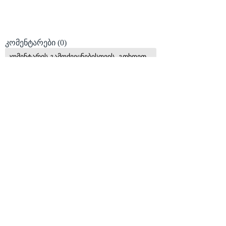
კომენტარები
(0)
კომენტარის გამოქვეყნებისთვის, გთხოვთ
გაიაროთ ავტორიზაცია
მომხმარებელი
პაროლი
© 2008 იანვარი, «მსოფლიო სპორტი»
ვებ-გვერდ WORLDSPORT.GE-ს ინფორმაციებისა და
ფოტომასალის გამოყენება, რედაქციასთან
შეთანხმების გარეშე, აკრძალულია!