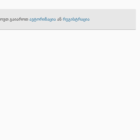
თხოვთ გაიაროთ
ავტორიზაცია
ან
რეგისტრაცია