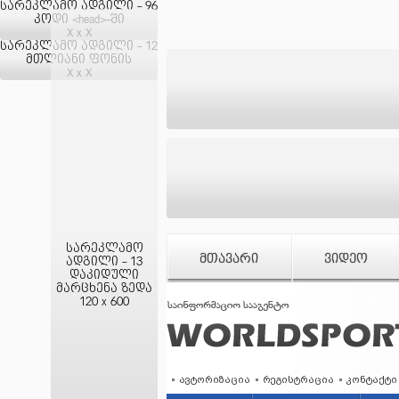
სარეკლამო ადგილი - 96
კოდი <head>-ში
X x X
სარეკლამო ადგილი - 12
მთლიანი ფონის
X x X
სარეკლამო
ᲛᲗᲐᲕᲐᲠᲘ
ᲕᲘᲓᲔᲝ
ადგილი - 13
დაკიდული
მარცხენა ზედა
120 x 600
ავტორიზაცია
რეგისტრაცია
კონტაქტი