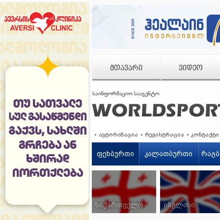
ᲛᲗᲐᲕᲐᲠᲘ
ᲕᲘᲓᲔᲝ
ავტორიზაცია
რეგისტრაცია
კონტაქტი
ფეხბურთი
კალათბურთი
რაგბ
საქართველო
ინგლისი