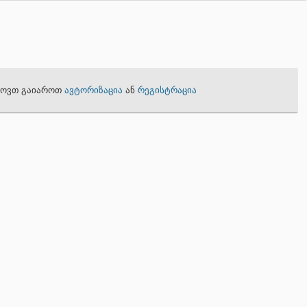
თხოვთ გაიაროთ
ავტორიზაცია
ან
რეგისტრაცია