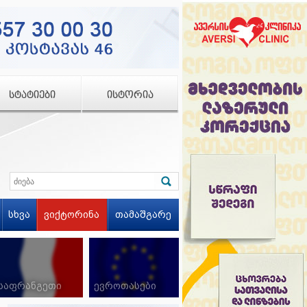
ᲡᲢᲐᲢᲘᲔᲑᲘ
ᲘᲡᲢᲝᲠᲘᲐ
სხვა
ვიქტორინა
თამაშგარე
საფრანგეთი
ევროთასები