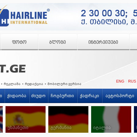
ᲤᲝᲢᲝ
ᲑᲚᲝᲒᲘ
ᲘᲜᲢᲔᲠᲕᲘᲣᲔᲑᲘ
ENG
RUS
რეკლამა
რედაქცია
მობილური ვერსია
ი
ჭიდაობა
ძიუდო
ჩოგბურთი
ჭადრაკი
ავტოსპორტი
ესპანეთი
გერმანია
იტალია