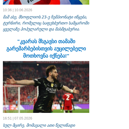
10:36 | 10.06.2026
მაშ ასე, მსოფლიოს 23-ე ჩემპიონატი იწყება,
ტურნირი, რომელიც საფეხბურთო სამყაროში
ყველაზე პოპულარული და მასშტაბურია.
"კვარას მსგავსი თამაში
გარემარბებისთვის აუცილებელი
მოთხოვნა იქნება!"
16:51 | 07.05.2026
სულ მცირე, მომავალი ათი წელიწადი