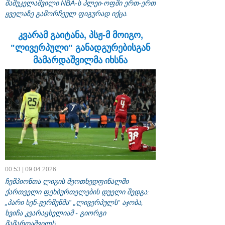
მამუკელაშვილი NBA-ს პლეი-ოფში ერთ-ერთ
ყველაზე გამორჩეულ ფიგურად იქცა.
კვარამ გაიტანა, პსჟ-მ მოიგო,
"ლივერპული" განადგურებისგან
მამარდაშვილმა იხსნა
00:53 | 09.04.2026
ჩემპიონთა ლიგის მეოთხედფინალში
ქართველი ფეხბურთელების დუელი შედგა:
„პარი სენ-ჟერმენმა“ „ლივერპულს“ აჯობა,
ხვიჩა კვარაცხელიამ - გიორგი
მამარდაშვილს.