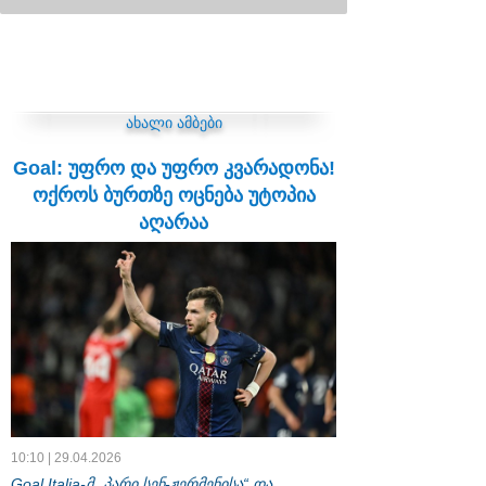
ახალი ამბები
Goal: უფრო და უფრო კვარადონა!
ოქროს ბურთზე ოცნება უტოპია
აღარაა
10:10 | 29.04.2026
Goal Italia-მ „პარი სენ-ჟერმენისა“ და