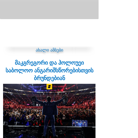
ახალი ამბები
მაკგრეგორი და ჰოლოუეი
საბოლოო ანგარიშსწორებისთვის
ბრუნდებიან