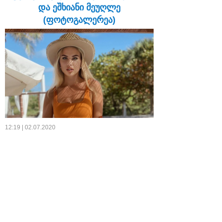
და ეშხიანი მეუღლე
(ფოტოგალერეა)
12:19 | 02.07.2020
ბრაზილიელი თავდამსხმელი ლუის ადრიანო
უკვე ერთი წელია სამშობლოში დაბრუნდა და
ბურთს „პალმეირასში“ აგორებს. თუმცა,
იქამდე „შახტარში“, „მილანსა“ და
„სპარტაკში“ მოასწრო ბურთაობა.
მარადონასთან შეხვედრაზე
მეოცნებე ფლორიანა