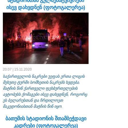
სტადიონთან გულშემატკივრები
ისევ დახვდნენ (ფოტოგალერეა)
20:07 | 15.11.2020
საქართველოს ნაკრები უეფას ერთა ლიგის
მეხუთე ტურში სომხეთის ნაკრებს ხვდება.
მატჩის წინ ქართველი ფეხბურთელების
ავტობუსს ქომაგები ისევ დახვდნენ, როგორც
ეს ბელარუსთან და ჩრდილოეთ
მაკედონიასთან მატჩის წინ იყო.
ბათუმის სტადიონის შთამბეჭდავი
კადრები (ფოტოგალერეა)