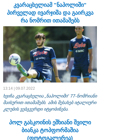
კვარაცხელიამ "ნაპოლიში"
პირველად ივარჯიშა და გაირკვა
რა ნომრით ითამაშებს
13:14 | 09.07.2022
ხვიჩა კვარაცხელია „ნაპოლიში“ 77-ნომრიანი
მაისურით ითამაშებს. ამის შესახებ იტალიური
კლუბის ვებგვერდი იტყობინება.
პოლ გასკოინის ეშხიანი შვილი
ბიანკა ტოპფორმაშია
(ფოტოგალერეა)