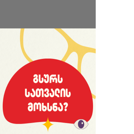
საიტის სრული ვერსია
© 2008 იანვარი, «მსოფლიო სპორტი»
ვებ-გვერდ WORLDSPORT.GE-ს ინფორმაციებისა და
ფოტომასალის გამოყენება, რედაქციასთან
შეთანხმების გარეშე, აკრძალულია!