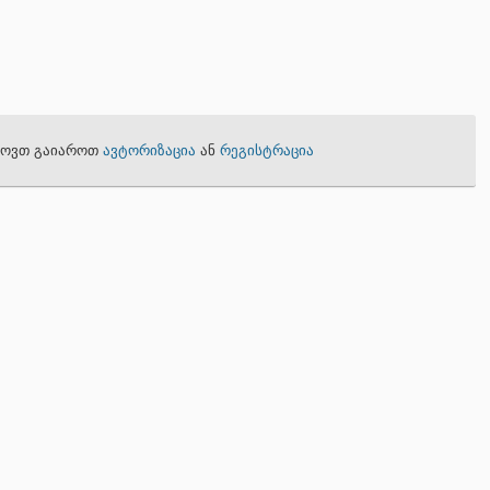
თხოვთ გაიაროთ
ავტორიზაცია
ან
რეგისტრაცია