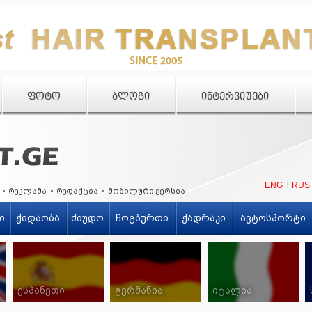
ᲤᲝᲢᲝ
ᲑᲚᲝᲒᲘ
ᲘᲜᲢᲔᲠᲕᲘᲣᲔᲑᲘ
ENG
RUS
რეკლამა
რედაქცია
მობილური ვერსია
ი
ჭიდაობა
ძიუდო
ჩოგბურთი
ჭადრაკი
ავტოსპორტი
ესპანეთი
გერმანია
იტალია