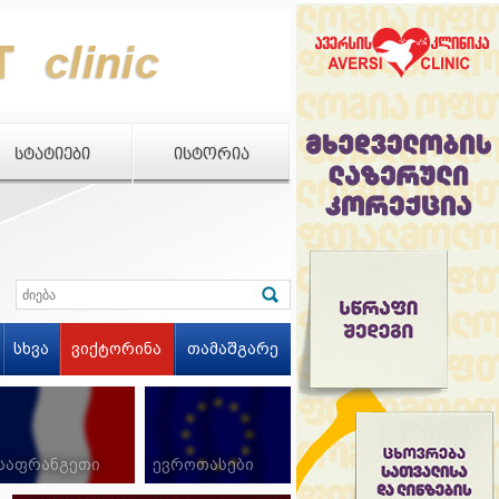
ᲡᲢᲐᲢᲘᲔᲑᲘ
ᲘᲡᲢᲝᲠᲘᲐ
სხვა
ვიქტორინა
თამაშგარე
საფრანგეთი
ევროთასები