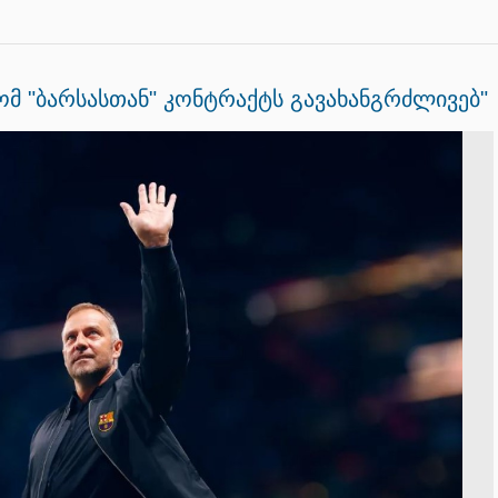
ომ "ბარსასთან" კონტრაქტს გავახანგრძლივებ"