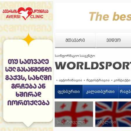
ᲛᲗᲐᲕᲐᲠᲘ
ᲕᲘᲓᲔᲝ
ავტორიზაცია
რეგისტრაცია
კონტაქტი
ფეხბურთი
კალათბურთი
რაგბ
საქართველო
ინგლისი