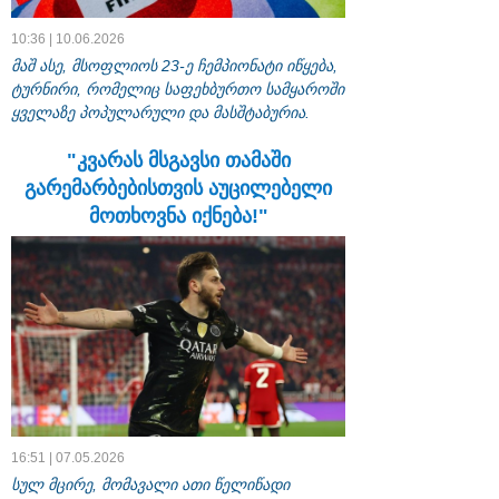
10:36 | 10.06.2026
მაშ ასე, მსოფლიოს 23-ე ჩემპიონატი იწყება,
ტურნირი, რომელიც საფეხბურთო სამყაროში
ყველაზე პოპულარული და მასშტაბურია.
"კვარას მსგავსი თამაში
გარემარბებისთვის აუცილებელი
მოთხოვნა იქნება!"
16:51 | 07.05.2026
სულ მცირე, მომავალი ათი წელიწადი