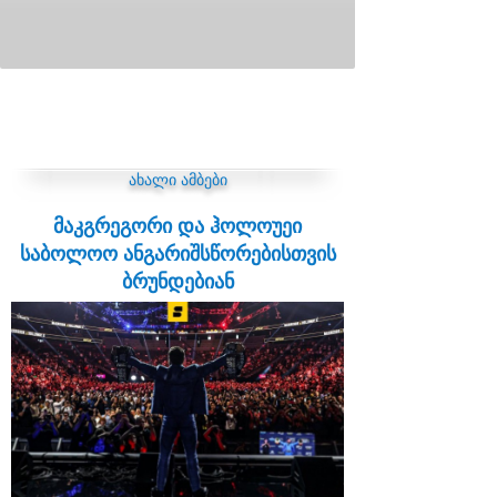
ახალი ამბები
მაკგრეგორი და ჰოლოუეი
საბოლოო ანგარიშსწორებისთვის
ბრუნდებიან