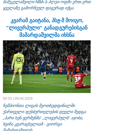
მამუკელაშვილი NBA-ს პლეი-ოფში ერთ-ერთ
ყველაზე გამორჩეულ ფიგურად იქცა.
კვარამ გაიტანა, პსჟ-მ მოიგო,
"ლივერპული" განადგურებისგან
მამარდაშვილმა იხსნა
00:53 | 09.04.2026
ჩემპიონთა ლიგის მეოთხედფინალში
ქართველი ფეხბურთელების დუელი შედგა:
„პარი სენ-ჟერმენმა“ „ლივერპულს“ აჯობა,
ხვიჩა კვარაცხელიამ - გიორგი
მამარდაშვილს.