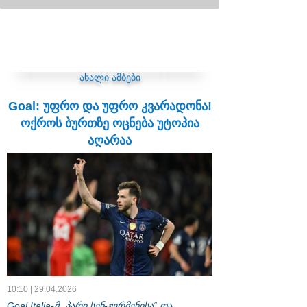
ახალი ამბები
Goal: უფრო და უფრო კვარადონა!
ოქროს ბურთზე ოცნება უტოპია
აღარაა
10:10 | 29.04.2026
Goal Italia-მ „პარი სენ-ჟერმენისა“ და