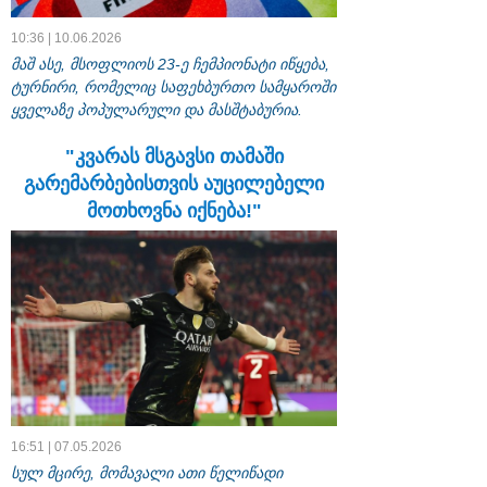
10:36 | 10.06.2026
მაშ ასე, მსოფლიოს 23-ე ჩემპიონატი იწყება,
ტურნირი, რომელიც საფეხბურთო სამყაროში
ყველაზე პოპულარული და მასშტაბურია.
"კვარას მსგავსი თამაში
გარემარბებისთვის აუცილებელი
მოთხოვნა იქნება!"
16:51 | 07.05.2026
სულ მცირე, მომავალი ათი წელიწადი