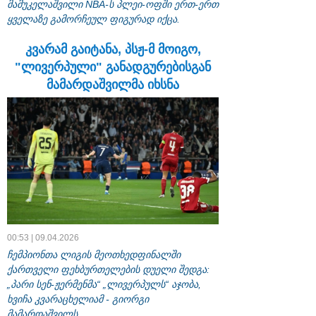
მამუკელაშვილი NBA-ს პლეი-ოფში ერთ-ერთ
ყველაზე გამორჩეულ ფიგურად იქცა.
კვარამ გაიტანა, პსჟ-მ მოიგო,
"ლივერპული" განადგურებისგან
მამარდაშვილმა იხსნა
00:53 | 09.04.2026
ჩემპიონთა ლიგის მეოთხედფინალში
ქართველი ფეხბურთელების დუელი შედგა:
„პარი სენ-ჟერმენმა“ „ლივერპულს“ აჯობა,
ხვიჩა კვარაცხელიამ - გიორგი
მამარდაშვილს.