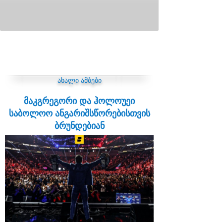
ახალი ამბები
მაკგრეგორი და ჰოლოუეი
საბოლოო ანგარიშსწორებისთვის
ბრუნდებიან