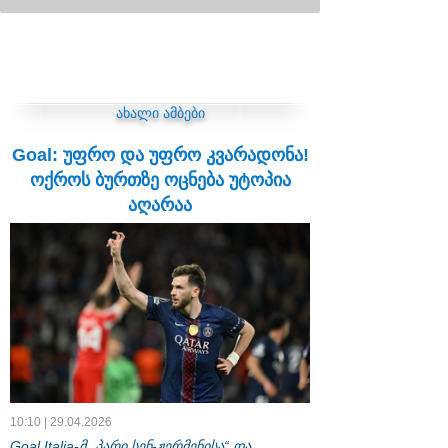
ახალი ამბები
Goal: უფრო და უფრო კვარადონა!
ოქროს ბურთზე ოცნება უტოპია
აღარაა
10:10 | 29.04.2026
Goal Italia-მ „პარი სენ-ჟერმენისა“ და