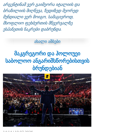
არგენტინამ ვერ გაიმეორა იტალიის და
ბრაზილიის მიღწევა, ზედიზედ მეორედ
მუნდიალი ვერ მოიგო, სამაგიეროდ,
მსოფლიო ფეხბურთის მწვერვალზე
ესპანეთის ნაკრები დაბრუნდა.
ახალი ამბები
მაკგრეგორი და ჰოლოუეი
საბოლოო ანგარიშსწორებისთვის
ბრუნდებიან