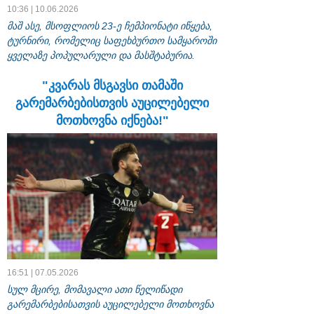
10:36 | 10.06.2026
მაშ ასე, მსოფლიოს 23-ე ჩემპიონატი იწყება,
ტურნირი, რომელიც საფეხბურთო სამყაროში
ყველაზე პოპულარული და მასშტაბურია.
"კვარას მსგავსი თამაში
გარემარბებისთვის აუცილებელი
მოთხოვნა იქნება!"
16:51 | 07.05.2026
სულ მცირე, მომავალი ათი წელიწადი
გარემარბებისათვის აუცილებელი მოთხოვნა