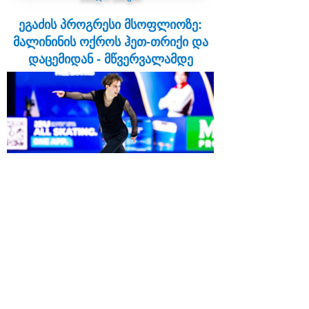
ეგაძის პროგრესი მსოფლიოზე:
მალინინის ოქროს ჰეთ-თრიქი და
დაცემიდან - მწვერვალამდე
19:57 | 28.03.2026
ჩეხეთის დედაქალაქ პრაღაში გამართული
2026 წლის ფიგურული ციგურაობის
მსოფლიო ჩემპიონატი განსაკუთრებული
ყურადღების ცენტრში მოექცა, რადგან იგი
ოლიმპიური სეზონის შემდეგ გაიმართა და
მამაკაცთა ერთეულებში მაღალი დონის