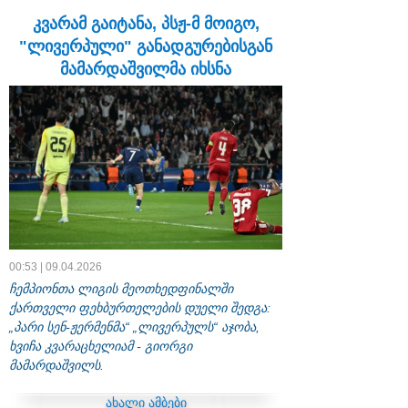
კვარამ გაიტანა, პსჟ-მ მოიგო,
"ლივერპული" განადგურებისგან
მამარდაშვილმა იხსნა
00:53 | 09.04.2026
ჩემპიონთა ლიგის მეოთხედფინალში
ქართველი ფეხბურთელების დუელი შედგა:
„პარი სენ-ჟერმენმა“ „ლივერპულს“ აჯობა,
ხვიჩა კვარაცხელიამ - გიორგი
მამარდაშვილს.
ახალი ამბები