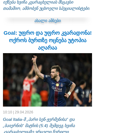
იქნება ხვიჩა კვარაცხელიას მსგავსი
თამაშიო, ამბობენ უცხოელი სპეციალისტები.
ახალი ამბები
Goal: უფრო და უფრო კვარადონა!
ოქროს ბურთზე ოცნება უტოპია
აღარაა
10:10 | 29.04.2026
Goal Italia-მ „პარი სენ-ჟერმენისა“ და
„ბაიერნის“ მატჩის (5:4) შემდეგ ხვიჩა
კვარაცხელიაზე ვრცელი წერილი