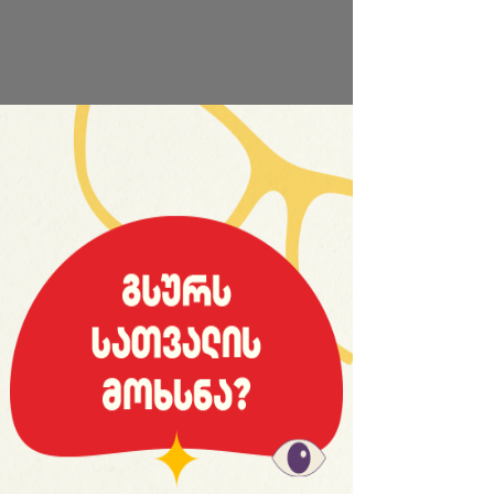
საიტის სრული ვერსია
© 2008 იანვარი, «მსოფლიო სპორტი»
ვებ-გვერდ WORLDSPORT.GE-ს ინფორმაციებისა და
ფოტომასალის გამოყენება, რედაქციასთან
შეთანხმების გარეშე, აკრძალულია!