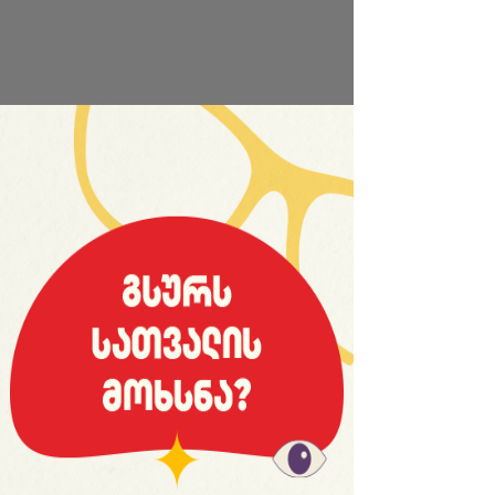
საიტის სრული ვერსია
© 2008 იანვარი, «მსოფლიო სპორტი»
ვებ-გვერდ WORLDSPORT.GE-ს ინფორმაციებისა და
ფოტომასალის გამოყენება, რედაქციასთან
შეთანხმების გარეშე, აკრძალულია!