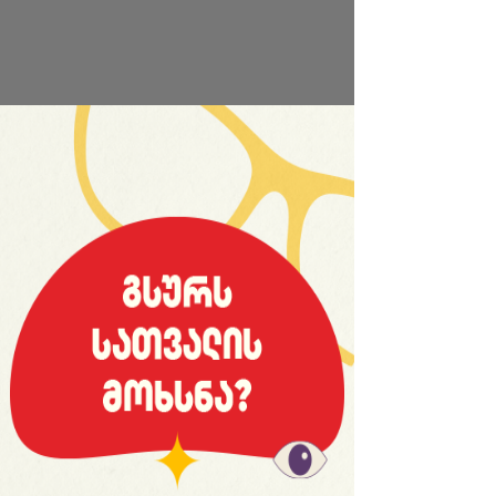
საიტის სრული ვერსია
© 2008 იანვარი, «მსოფლიო სპორტი»
ვებ-გვერდ WORLDSPORT.GE-ს ინფორმაციებისა და
ფოტომასალის გამოყენება, რედაქციასთან
შეთანხმების გარეშე, აკრძალულია!