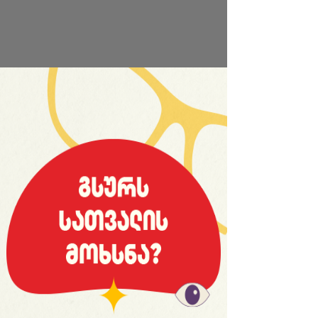
საიტის სრული ვერსია
© 2008 იანვარი, «მსოფლიო სპორტი»
ვებ-გვერდ WORLDSPORT.GE-ს ინფორმაციებისა და
ფოტომასალის გამოყენება, რედაქციასთან
შეთანხმების გარეშე, აკრძალულია!